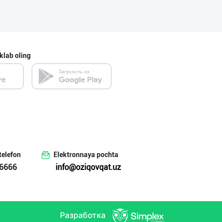
klab oling
telefon
Elektronnaya pochta
6666
info@oziqovqat.uz
Разработка