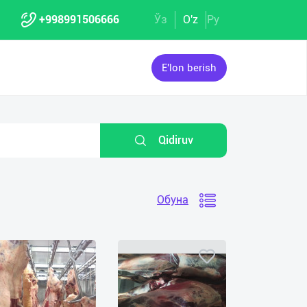
+998991506666
Ўз
O'z
Ру
E'lon berish
Qidiruv
Обуна