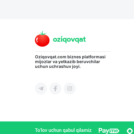
Oziqovqat.com
biznes platformasi
mijozlar va yetkazib beruvchilar
uchun uchrashuv joyi.
To'lov uchun qabul qilamiz