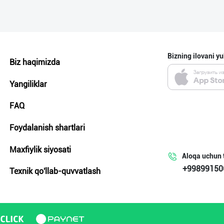
Bizning ilovani yu
Biz haqimizda
Yangiliklar
FAQ
Foydalanish shartlari
Maxfiylik siyosati
Aloqa uchun 
+99899150
Texnik qo'llab-quvvatlash