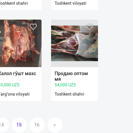
Toshkent shahri
Toshkent viloyati
Халол гўшт махс
Продаю оптом
мя
55,000 UZS
54,000 UZS
Farg'ona viloyati
Toshkent shahri
14
15
16
»