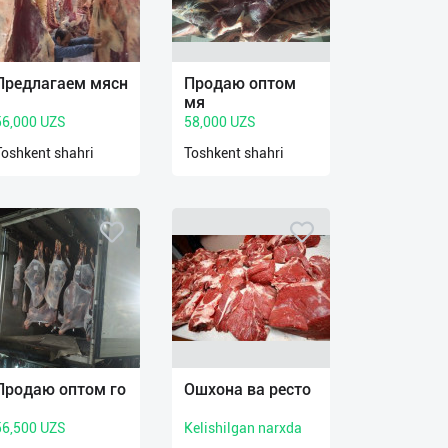
Предлагаем мясн
Продаю оптом
мя
56,000 UZS
58,000 UZS
Toshkent shahri
Toshkent shahri
Продаю оптом го
Ошхона ва ресто
56,500 UZS
Kelishilgan narxda