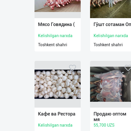
Язык
Мясо Говядина (
Гўшт сотаман О
Личные
данные
Kelishilgan narxda
Kelishilgan narxda
Toshkent shahri
Toshkent shahri
Новости
2
Чаты
История
реферальных
переходов
Условия
использования
Кафе ва Рестора
Продаю оптом
мя
FAQ
Kelishilgan narxda
55,700 UZS