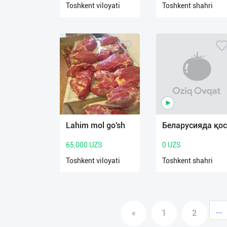
Toshkent viloyati
Toshkent shahri
О
нас
Техническая
поддержка
Поделиться
приложением
Lahim mol go'sh
Беларусияда қос
Выход
о
65,000 UZS
0 UZS
Toshkent viloyati
Toshkent shahri
...
«
1
2