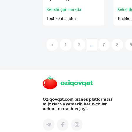
Kelishilgan narxda
Kelishi
Toshkent shahri
Toshken
...
«
1
2
7
8
9
Oziqovqat.com
biznes platformasi
mijozlar va yetkazib beruvchilar
uchun uchrashuv joyi.