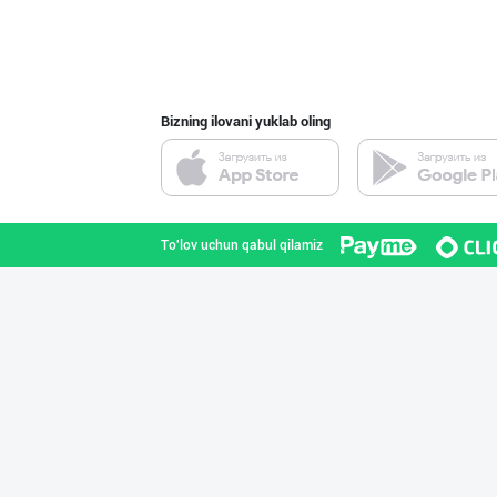
Bizning ilovani yuklab oling
To'lov uchun qabul qilamiz