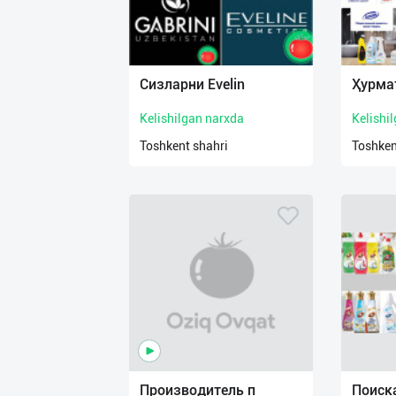
Сизларни Evelin
Ҳурма
Kelishilgan narxda
Kelishi
Toshkent shahri
Toshken
Производитель п
Поиск