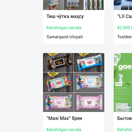
Язык
Личные
Тиш чўтка маҳсу
"LII Ca
данные
Kelishilgan narxda
82,000
Новости
Samarqand viloyati
Toshken
2
Чаты
История
реферальных
переходов
Условия
использования
FAQ
"Maxi Max" брен
Бытов
Kelishilgan narxda
Kelishi
О