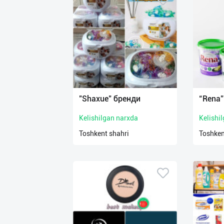
"Shaxue" бренди
“Rena”
Kelishilgan narxda
Kelishi
Toshkent shahri
Toshken