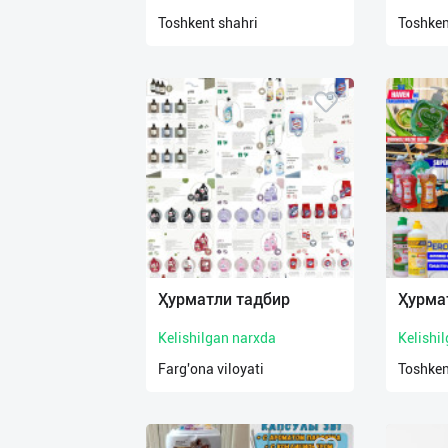
нас
Toshkent shahri
Toshken
Техническая
поддержка
Поделиться
приложением
Выход
о
Ҳурматли тадбир
Ҳурма
Kelishilgan narxda
Kelishi
Farg'ona viloyati
Toshken