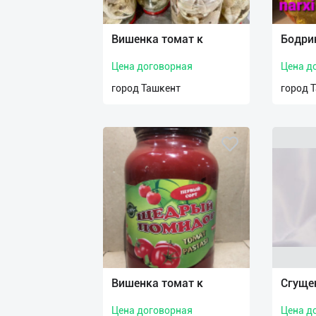
Язык
Личные
Вишенка томат к
Бодри
данные
Цена договорная
Цена д
Новости
город Ташкент
город 
2
Чаты
История
реферальных
переходов
Условия
использования
FAQ
Вишенка томат к
Сгуще
Цена договорная
Цена д
О