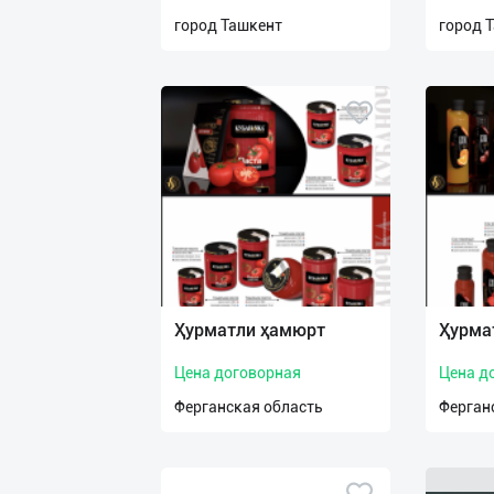
нас
город Ташкент
город 
Техническая
поддержка
Поделиться
приложением
Выход
о
Ҳурматли ҳамюрт
Ҳурма
Цена договорная
Цена д
Ферганская область
Ферган