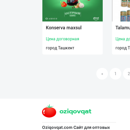
Кonserva maxsul
Talamu
Цена договорная
Цена д
город Ташкент
город 
«
1
2
Oziqovqat.com
Сайт для оптовых