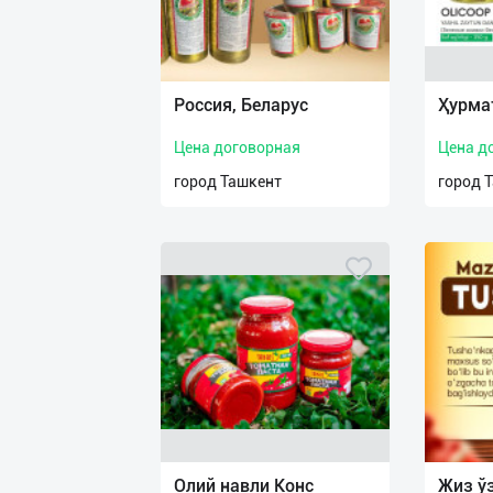
Россия, Беларус
Ҳурма
Цена договорная
Цена д
город Ташкент
город 
Олий навли Конс
Жиз ў