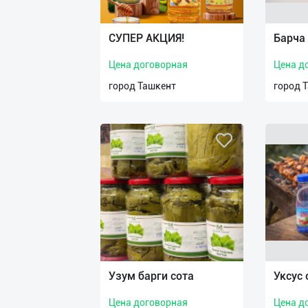
Язык
Личные
СУПEР АКЦИЯ!
Барча 
данные
Цена договорная
Цена д
Новости
город Ташкент
город 
2
Чаты
История
реферальных
переходов
Условия
использования
FAQ
Узум барги сота
Уксус
Цена договорная
Цена д
О