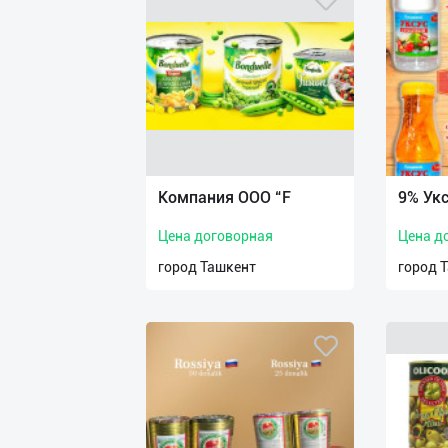
Компания OOO “F
9% Ук
Цена договорная
Цена д
город Ташкент
город 