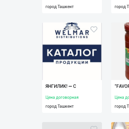
нас
город Ташкент
город 
Техническая
поддержка
Поделиться
приложением
Выход
о
ЯНГИЛИК! ➖ С
"FAVOR
Цена договорная
Цена д
город Ташкент
город 