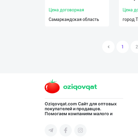
Цена договорная
Цена д
Самаркандская область
город 
1
2
Oziqovqat.com
Сайт для оптовых
покупателей и продавцов.
Помогаем компаниям малого и
среднего бизнеса Узбекистана и
СНГ быстро найти лучших
поставщиков и новых клиентов,
продвигать свою продукцию в