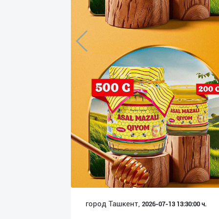
Язык
Личные
данные
Новости
2
Чаты
История
реферальных
переходов
Условия
использования
FAQ
город Ташкент,
2026-07-13 13:30:00 ч.
О