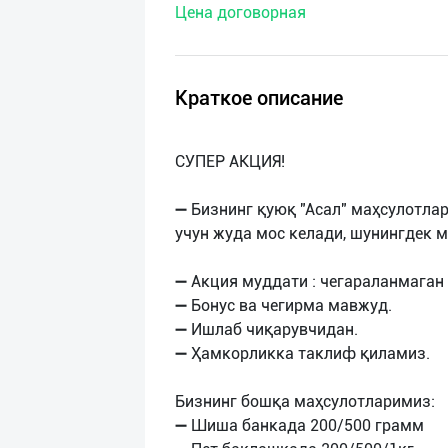
Цена договорная
нас
Техническая
поддержка
Краткое описание
Поделиться
СУПEР АКЦИЯ!
приложением
➖ Бизнинг қуюқ "Асал" маҳсулотла
Выход
учун жуда мос келади, шунингдек 
о
➖ Акция муддати : чегараланмаган
➖ Бонус ва чегирма мавжуд.
➖ Ишлаб чиқарувчидан.
➖ Ҳамкорликка таклиф қиламиз.
Бизнинг бошқа маҳсулотларимиз:
➖ Шиша банкада 200/500 грамм