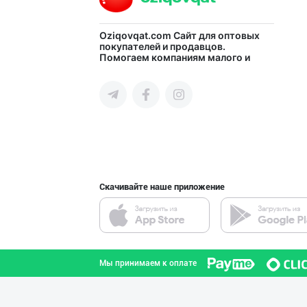
Ўзбекистонда иш
Oziqovqat.com
Сайт для оптовых
покупателей и продавцов.
Помогаем компаниям малого и
город Ташкент
среднего бизнеса Узбекистана и
СНГ быстро найти лучших
поставщиков и новых клиентов,
продвигать свою продукцию в
интернете.
"Бисёр" брендид
город Ташкент
Скачивайте наше приложение
Энг Арзон Нархд
город Ташкент
Мы принимаем к оплате
Сифатли жанду в
Андижанская область