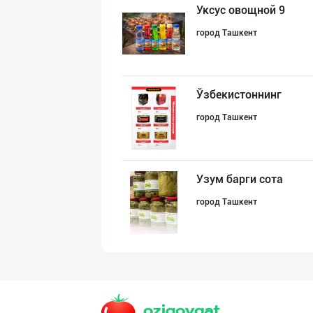
Уксус овощной 9
город Ташкент
Ўзбекистоннинг
город Ташкент
Узум барги сота
город Ташкент
"Abadan" бренди
город Ташкент