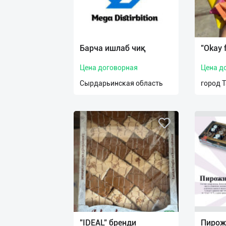
Барча ишлаб чиқ
"Okay 
Цена договорная
Цена д
Сырдарьинская область
город 
"IDEAL" бренди
Пирож