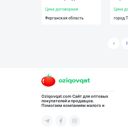
Цена договорная
Цена д
Ферганская область
город 
1
Oziqovqat.com
Сайт для оптовых
покупателей и продавцов.
Помогаем компаниям малого и
среднего бизнеса Узбекистана и
СНГ быстро найти лучших
поставщиков и новых клиентов,
продвигать свою продукцию в