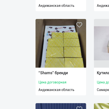
нас
Андижанская область
Андижа
Техническая
поддержка
Поделиться
приложением
Выход
о
“Shams” бренди
Қутил
Цена договорная
Цена д
Андижанская область
Самарк