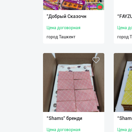
Язык
Личные
"Добрый Сказочн
“FAYZ
данные
Цена договорная
Цена д
Новости
город Ташкент
город 
2
Чаты
История
реферальных
переходов
Условия
использования
FAQ
“Shams” бренди
“Sham
Цена договорная
Цена д
О