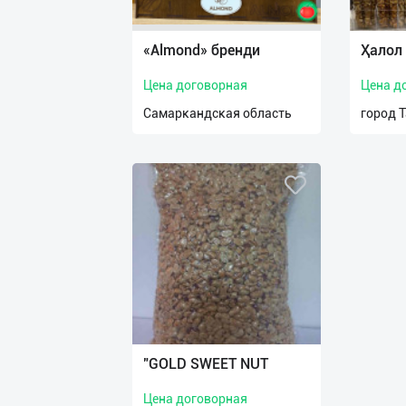
Язык
Личные
«Almond» бренди
Ҳалол
данные
Цена договорная
Цена д
Новости
Самаркандская область
город 
2
Чаты
История
реферальных
переходов
Условия
использования
FAQ
"GOLD SWEET NUT
Цена договорная
О