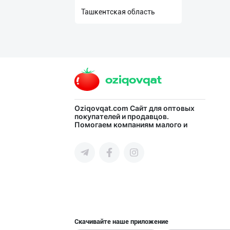
нас
Ташкентская область
Техническая
поддержка
Поделиться
приложением
Oziqovqat.com
Сайт для оптовых
Выход
покупателей и продавцов.
о
Помогаем компаниям малого и
среднего бизнеса Узбекистана и
СНГ быстро найти лучших
поставщиков и новых клиентов,
продвигать свою продукцию в
интернете.
Скачивайте наше приложение