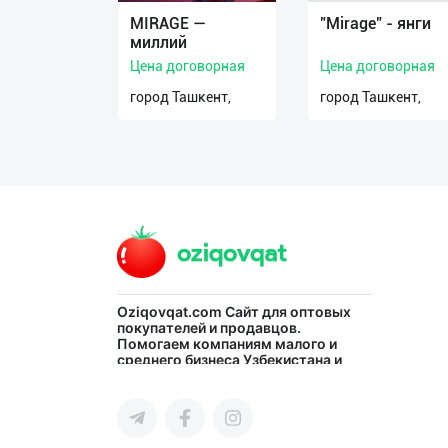
MIRAGE —
"Mirage" - янги
О
миллий
нас
Цена договорная
Цена договорная
город Ташкент,
город Ташкент,
Техническая
поддержка
Поделиться
приложением
Выход
о
Oziqovqat.com
Сайт для оптовых
покупателей и продавцов.
Помогаем компаниям малого и
среднего бизнеса Узбекистана и
СНГ быстро найти лучших
поставщиков и новых клиентов,
продвигать свою продукцию в
интернете.