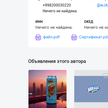
+998200030220
@wJ
Язык
Ничего не найдена.
Личные
ИНН
ОКЕД
данные
Ничего не найдена.
Ничего не н
файл.pdf
Сертификат.pd
Новости
2
Чаты
Объявления этого автора
История
реферальных
переходов
Условия
использования
FAQ