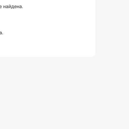
е найдена.
а.