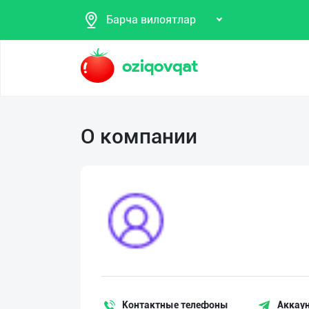
Барча вилоятлар
Поиск
О компании
Мои
объявления
Продаю
Избранные
Покупаю
Мой
Предоставляю
баланс
услуги
Мои
подписки
Контактные телефоны
Аккаун