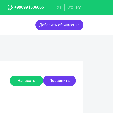
+998991506666
Ўз
O'z
Ру
Добавить объявление
Написать
Позвонить