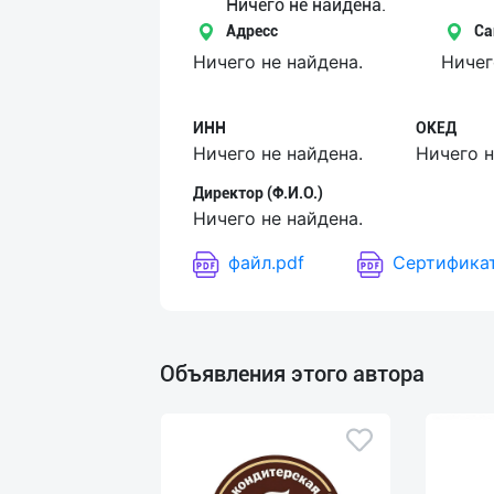
Язык
Ничего не найдена.
Адресс
Са
Личные
Ничего не найдена.
Ничег
данные
ИНН
ОКЕД
Новости
Ничего не найдена.
Ничего н
2
Чаты
Директор (Ф.И.О.)
Ничего не найдена.
История
файл.pdf
Сертификат
реферальных
переходов
Условия
Объявления этого автора
использования
FAQ
О