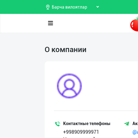
Барча вилоятлар
Поиск
О компании
Мои
объявления
Продаю
Избранные
Покупаю
Мой
Предоставляю
баланс
услуги
Мои
подписки
Контактные телефоны
Ак
+998909999971
@a