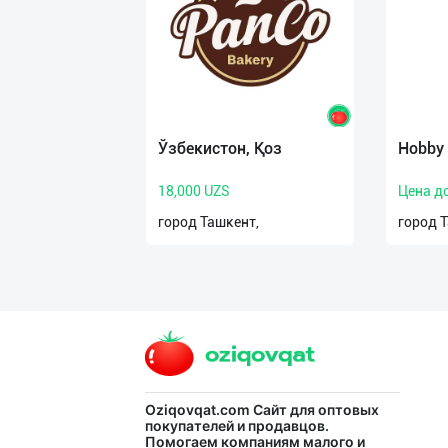
нас
Техническая
поддержка
Поделиться
Ўзбекистон, Қоз
Hobby
приложением
18,000 UZS
Цена д
Выход
город Ташкент,
город 
о
Oziqovqat.com
Сайт для оптовых
покупателей и продавцов.
Помогаем компаниям малого и