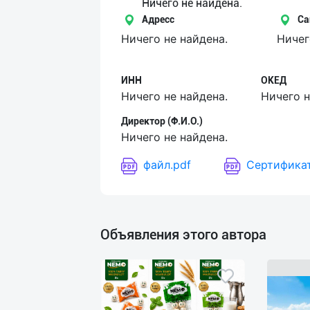
Язык
Ничего не найдена.
Адресс
Са
Личные
Ничего не найдена.
Ничег
данные
ИНН
ОКЕД
Новости
Ничего не найдена.
Ничего н
2
Чаты
Директор (Ф.И.О.)
Ничего не найдена.
История
файл.pdf
Сертификат
реферальных
переходов
Условия
Объявления этого автора
использования
FAQ
О