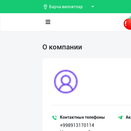
Барча вилоятлар
Поиск
О компании
Мои
объявления
Продаю
Избранные
Покупаю
Мой
Предоставляю
баланс
услуги
Мои
подписки
Контактные телефоны
Ак
+998913170114