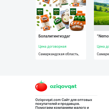
нас
Техническая
поддержка
Поделиться
Болалигингиздаг
“Nemo 
приложением
Цена договорная
Цена д
Выход
Самаркандская область,
Самарк
о
Oziqovqat.com
Сайт для оптовых
покупателей и продавцов.
Помогаем компаниям малого и