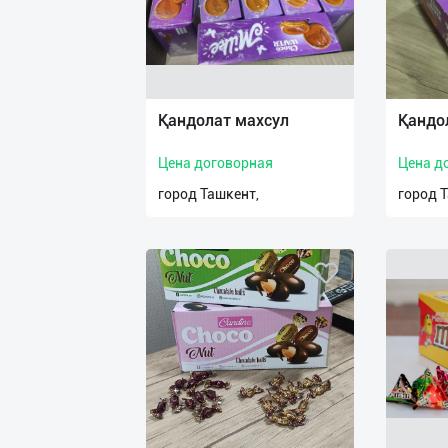
Қандолат махсул
Қандо
Цена договорная
Цена д
город Ташкент,
город 