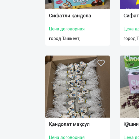
Сифатли қандола
Сифат
Цена договорная
Цена д
город Ташкент,
город 
Қандолат маҳсул
Қўшни
Цена договорная
Цена д