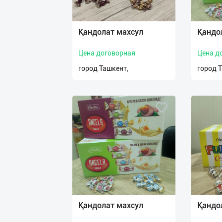
Қандолат махсул
Қандо
Цена договорная
Цена д
город Ташкент,
город 
Қандолат махсул
Қандо