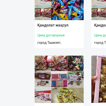
Қандолат маҳсул
Қандо
Цена договорная
Цена д
город Ташкент,
город 