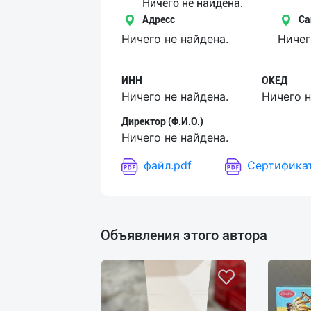
Язык
Ничего не найдена.
Адресс
Са
Личные
Ничего не найдена.
Ничег
данные
ИНН
ОКЕД
Новости
Ничего не найдена.
Ничего н
2
Чаты
Директор (Ф.И.О.)
Ничего не найдена.
История
файл.pdf
Сертификат
реферальных
переходов
Условия
Объявления этого автора
использования
FAQ
О