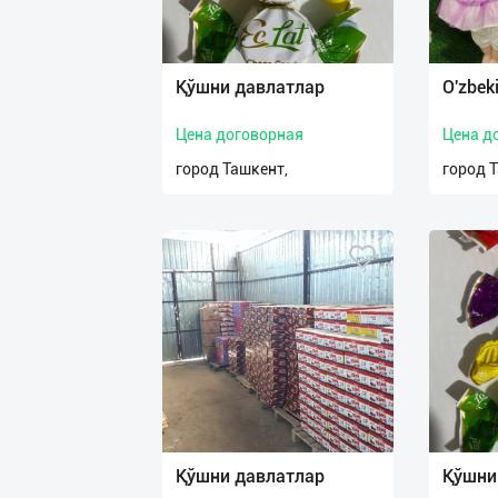
Қўшни давлатлар
O'zbek
Цена договорная
Цена д
город Ташкент,
город 
Қўшни давлатлар
Қўшни