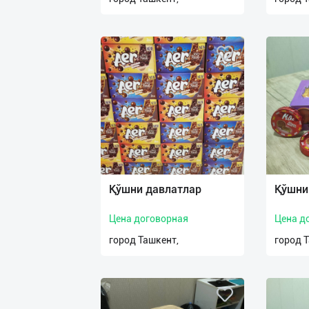
Қўшни давлатлар
Қўшни
Цена договорная
Цена д
город Ташкент,
город 