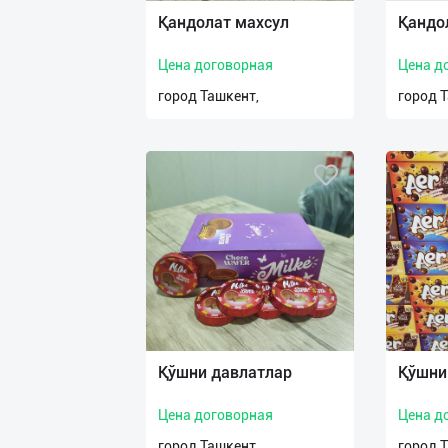
Қандолат махсул
Қандо
Цена договорная
Цена д
город Ташкент,
город 
Қўшни давлатлар
Қўшни
Цена договорная
Цена д
город Ташкент,
город 