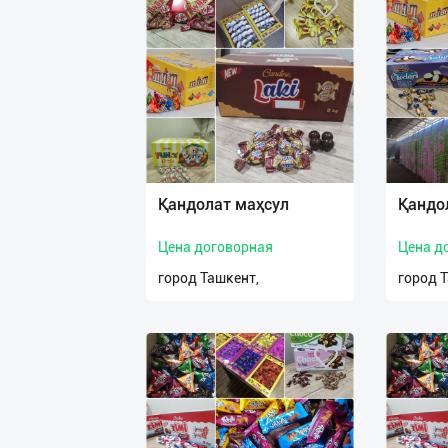
Қандолат маҳсул
Қандо
Цена договорная
Цена д
город Ташкент,
город 