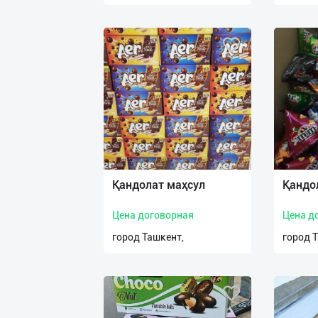
Қандолат маҳсул
Қандо
Цена договорная
Цена д
город Ташкент,
город 