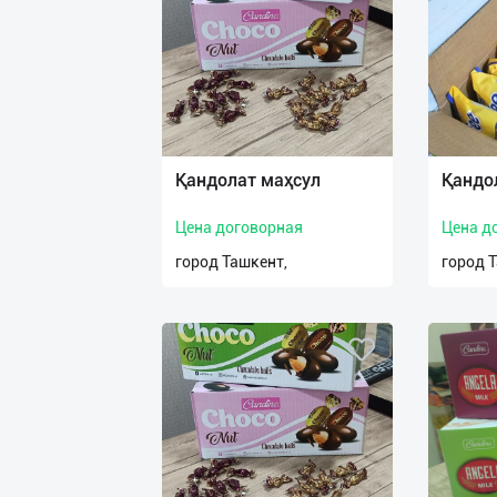
Қандолат маҳсул
Қандо
Цена договорная
Цена д
город Ташкент,
город 