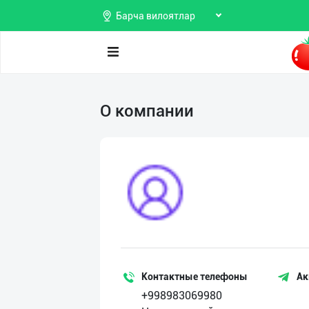
Барча вилоятлар
Поиск
О компании
Мои
объявления
Продаю
Избранные
Покупаю
Мой
Предоставляю
баланс
услуги
Мои
подписки
Контактные телефоны
Ак
+998983069980