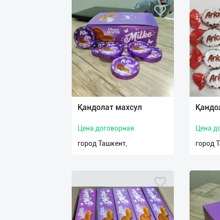
Қандолат махсул
Қандо
Цена договорная
Цена д
город Ташкент,
город 