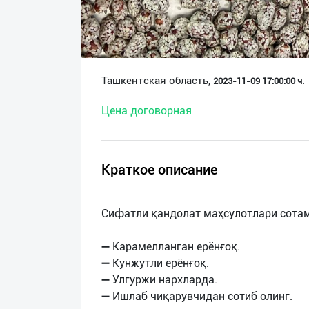
О
нас
Техническая
Ташкентская область,
2023-11-09 17:00:00 ч.
поддержка
Цена договорная
Поделиться
приложением
Краткое описание
Выход
о
Сифатли қандолат маҳсулотлари сота
➖ Карамелланган ерёнғоқ.
➖ Кунжутли ерёнғоқ.
➖ Улгуржи нархларда.
➖ Ишлаб чиқарувчидан сотиб олинг.