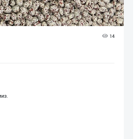
14
миз.