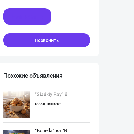
Написать
Позвонить
Похожие объявления
"Sladkiy Ray" б
город Ташкент
"Bonella" ва "B