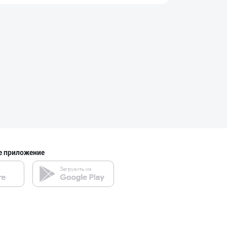
"Нур Асал" брен
город Ташкент
GREAT SELL GROU
город Ташкент
Савдосини оширм
город Ташкент
е приложение
"Восточная Сказ
город Ташкент