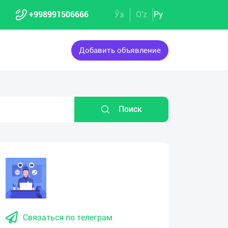
+998991506666
Ўз
O'z
Ру
Добавить объявление
Поиск
Связаться по телеграм