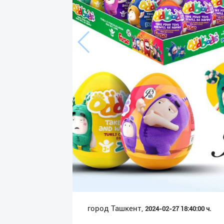
Язык
Личные
данные
Новости
2
Чаты
История
реферальных
переходов
Условия
использования
FAQ
город Ташкент,
2024-02-27 18:40:00 ч.
О