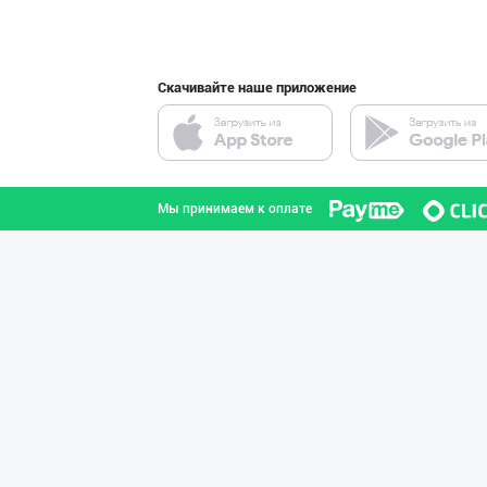
город Ташкент
Скачивайте наше приложение
GREAT SELL GROU
город Ташкент
Мы принимаем к оплате
"LOLLI POP", "T
город Ташкент
"KUKSUBOSS", "К
город Ташкент