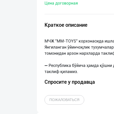
Цена договорная
нас
Техническая
поддержка
Краткое описание
Поделиться
МЧЖ "MM-TOYS" корхонасида ишла
приложением
Янгиланган ўйинчоқлик тухумчалар
томонидан арзон нархларда такли
Выход
о
➖ Республика бўйича ҳамда қўшни 
Спросите у продавца
ПОЖАЛОВАТЬСЯ