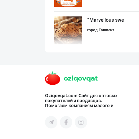
“Marvellous swe
город Ташкент
"Восточная Сказ
город Ташкент
Шоколад мавсуми
Oziqovqat.com
Сайт для оптовых
покупателей и продавцов.
Помогаем компаниям малого и
город Ташкент
среднего бизнеса Узбекистана и
СНГ быстро найти лучших
поставщиков и новых клиентов,
продвигать свою продукцию в
интернете.
"Sladkiy Ray" б