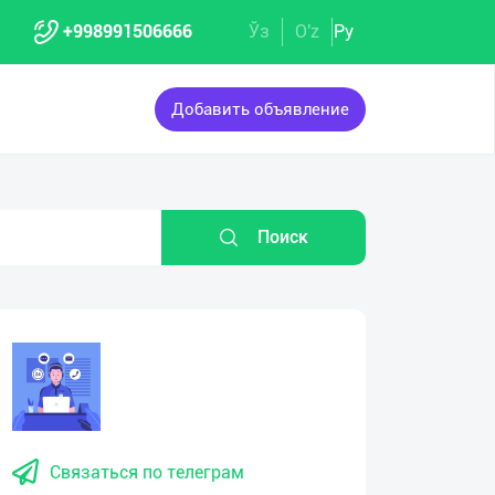
+998991506666
Ўз
O'z
Ру
Добавить объявление
Поиск
Связаться по телеграм