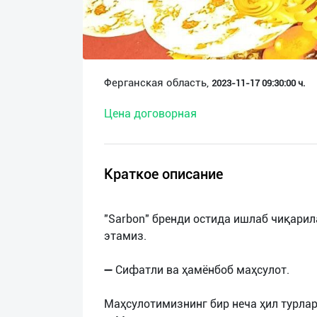
О
нас
Техническая
Ферганская область,
2023-11-17 09:30:00 ч.
поддержка
Цена договорная
Поделиться
приложением
Краткое описание
Выход
о
"Sarbon" бренди остида ишлаб чиқари
этамиз.
➖ Сифатли ва ҳамёнбоб маҳсулот.
Маҳсулотимизнинг бир неча ҳил турлар