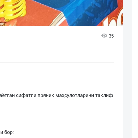
35
лаётган сифатли пряник маҳсулотларини таклиф
и бор: