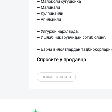
➖ Малоколи сугушонка
➖ Малинали
➖ Қулпинайли
➖ Апилсинли
➖ Улгуржи нархларда.
➖ Ишлаб чиқарувчидан сотиб олинг.
Спросите у продавца
ПОЖАЛОВАТЬСЯ