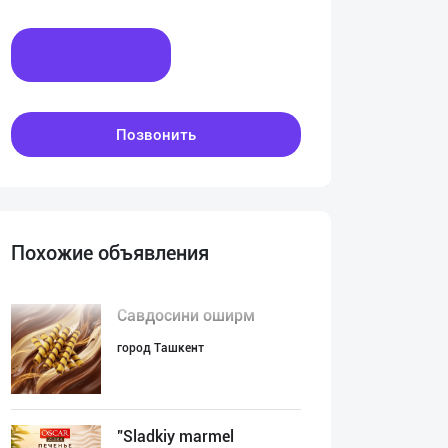
Написать
Позвонить
Похожие объявления
Савдосини оширм
город Ташкент
"Sladkiy marmel