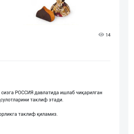
14
 сизга РОССИЯ давлатида ишлаб чиқарилган
ҳсулотларини таклиф этади.
орликга таклиф қиламиз.