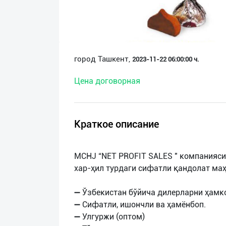
О
нас
Техническая
город Ташкент,
2023-11-22 06:00:00 ч.
поддержка
Цена договорная
Поделиться
приложением
Краткое описание
Выход
о
MCHJ “NET PROFIT SALES " компанияси
хар-ҳил турдаги сифатли қандолат ма
➖ Ўзбекистан бўйича дилерларни ҳамк
➖ Сифатли, ишончли ва ҳамёнбоп.
➖ Улгуржи (оптом)