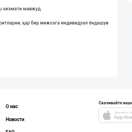
ш хизмати мавжуд.
оитларни, ҳар бир мижозга индивидуал ёндашув
Скачивайте наш
О нас
Новости