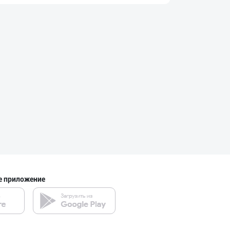
"FEYA GROUP COM
Андижанская область
"MIRAY" — Европ
город Ташкент
Савдосини оширм
город Ташкент
е приложение
RISOLA ONA — OS
Наманганская область