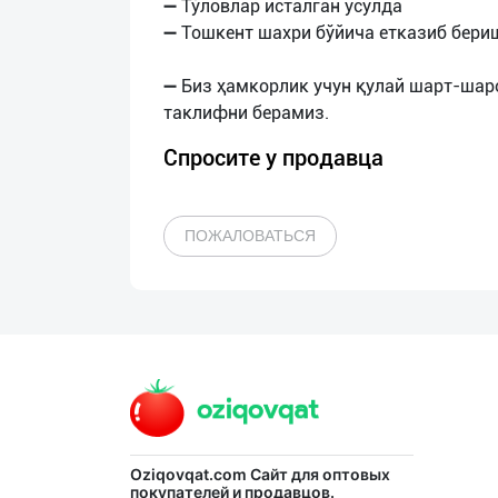
➖ Тўловлар исталган усулда
➖ Тошкент шахри бўйича етказиб бери
➖ Биз ҳамкорлик учун қулай шарт-шар
Спросите у продавца
ПОЖАЛОВАТЬСЯ
Oziqovqat.com
Сайт для оптовых
покупателей и продавцов.