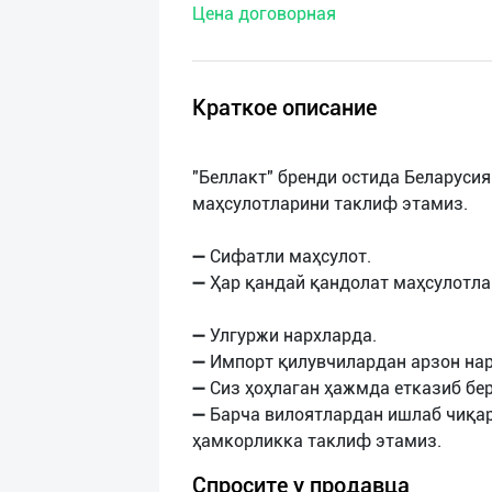
Цена договорная
нас
Техническая
поддержка
Краткое описание
Поделиться
"Беллакт" бренди остида Беларуси
приложением
маҳсулотларини таклиф этамиз.
Выход
➖ Сифатли маҳсулот.
о
➖ Ҳар қандай қандолат маҳсулотл
➖ Улгуржи нархларда.
➖ Импорт қилувчилардан арзон нар
➖ Сиз ҳоҳлаган ҳажмда етказиб бе
➖ Барча вилоятлардан ишлаб чиқа
Спросите у продавца