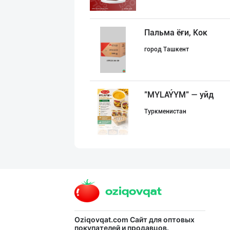
Пальма ёғи, Кок
город Ташкент
"MYLAÝYM" — уйд
Туркменистан
Кокос ёғи: ➖ П
город Ташкент
БОЯРИН & SARMIL
Oziqovqat.com
Сайт для оптовых
покупателей и продавцов.