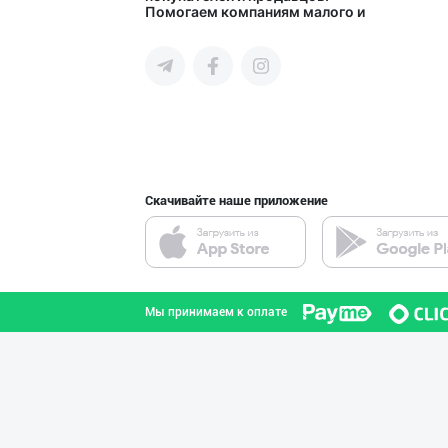
Помогаем компаниям малого и
Ферганская область
среднего бизнеса Узбекистана и
СНГ быстро найти лучших
поставщиков и новых клиентов,
продвигать свою продукцию в
интернете.
“AFSONA” бренди
город Ташкент
Скачивайте наше приложение
МЧЖ "Integral I
город Ташкент
Мы принимаем к оплате
Ишлаб чиқараётг
город Ташкент