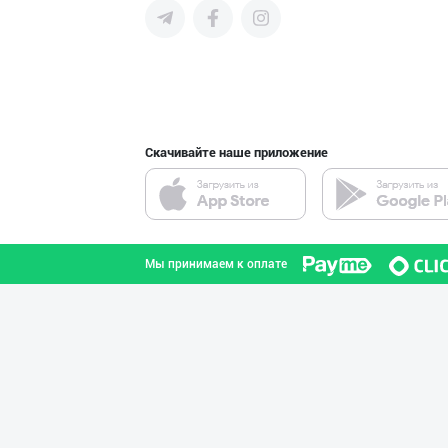
поставщиков и новых клиентов,
продвигать свою продукцию в
интернете.
“AFSONA” бренди
город Ташкент
Скачивайте наше приложение
Музқаймоқчи ака
город Ташкент
Мы принимаем к оплате
БОЯРИН & SARMIL
Ферганская область
"Щедрость приро
город Ташкент