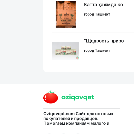
Катта ҳажмда ко
город Ташкент
"Щедрость приро
город Ташкент
➖ Coconut oil (
город Ташкент
Кокос ёғи: ➖ П
Oziqovqat.com
Сайт для оптовых
покупателей и продавцов.
Помогаем компаниям малого и
город Ташкент
среднего бизнеса Узбекистана и
СНГ быстро найти лучших