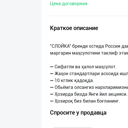
Цена договорная
нас
Техническая
поддержка
Краткое описание
Поделиться
"СЛОЙКА" бренди остида Россия да
приложением
маргарин маҳсулотини таклиф эта
Выход
➖ Сифатли ва ҳалол маҳсулот.
о
➖ Жаҳон стандартлари асосида ишл
➖ 10 кглик қадоқда.
➖ Обьёмга олсангиз нархларимизн
➖ Ҳозирда бизда Янги йил акцияси.
Спросите у продавца