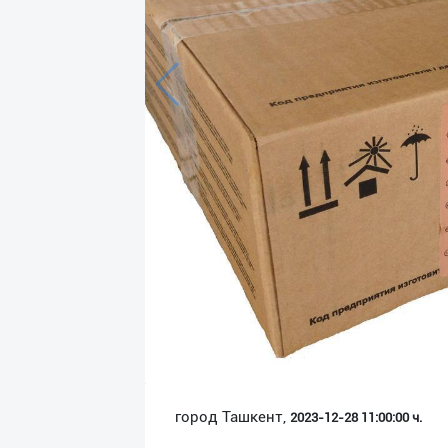
Язык
Личные
данные
Новости
2
Чаты
История
реферальных
переходов
Условия
использования
FAQ
город Ташкент,
2023-12-28 11:00:00 ч.
О