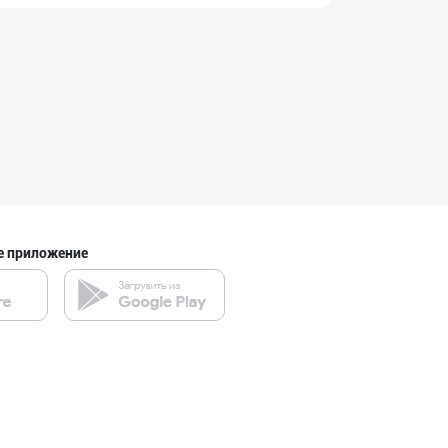
JERKY DELMARK —
город Ташкент
"ZiyoNur" бренд
город Ташкент
е приложение
Музлатилган мол
город Ташкент
"Ravnaq" бренди
город Ташкент