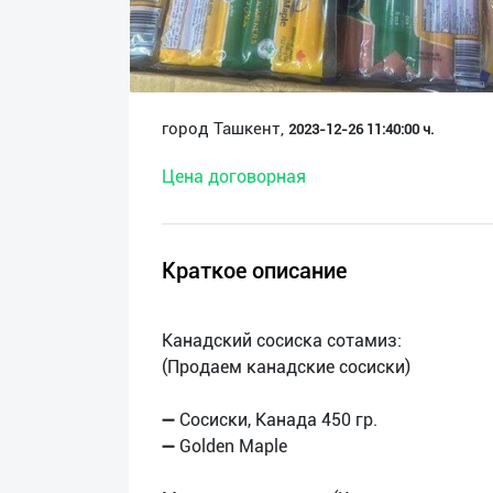
О
нас
Техническая
город Ташкент,
2023-12-26 11:40:00 ч.
поддержка
Цена договорная
Поделиться
приложением
Краткое описание
Выход
о
Канадский сосиска сотамиз:
(Продаем канадские сосиски)
➖ Сосиски, Канада 450 гр.
➖ Golden Maple