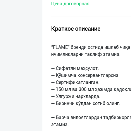
Цена договорная
нас
Техническая
поддержка
Краткое описание
Поделиться
“FLAME” бренди остида ишлаб чиқа
приложением
ичимликларни таклиф этамиз.
Выход
➖ Сифатли маҳсулот.
о
➖ Қўшимча консервантларсиз.
➖ Сертификатланган.
➖ 150 мл ва 300 мл ҳажмда қадоқл
➖ Улгуржи нархларда.
➖ Биринчи қўлдан сотиб олинг.
➖ Барча вилоятлардан тадбиркорл