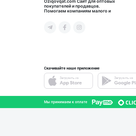
Янги бренд — ян
Oziqovqat.com
Сайт для оптовых
покупателей и продавцов.
Помогаем компаниям малого и
Наманганская область
среднего бизнеса Узбекистана и
СНГ быстро найти лучших
поставщиков и новых клиентов,
продвигать свою продукцию в
интернете.
BARLETT OLTIN O
Ферганская область
Скачивайте наше приложение
Миллий маҳсулот
город Ташкент
Мы принимаем к оплате
"Behkhosh" — Эр
город Ташкент