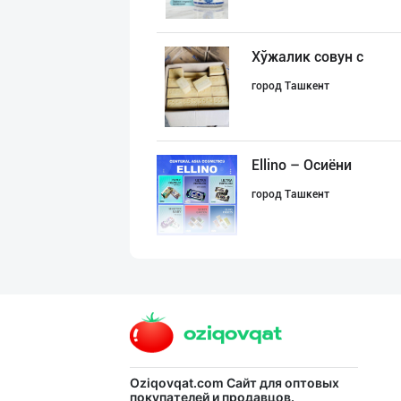
Хўжалик совун с
город Ташкент
Ellino – Осиёни
город Ташкент
Жанубий Корея в
Навоийская область
Ўзбекистон иқли
Oziqovqat.com
Сайт для оптовых
покупателей и продавцов.