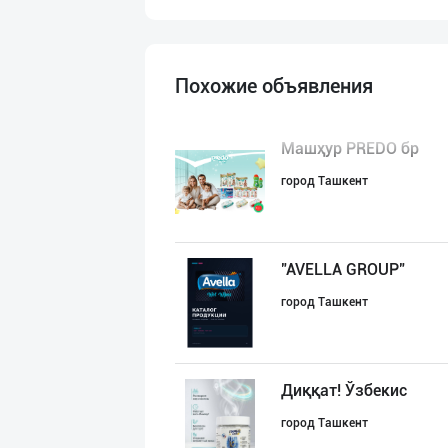
Похожие объявления
Машҳур PREDO бр
город Ташкент
"AVELLA GROUP"
город Ташкент
Диққат! Ўзбекис
город Ташкент