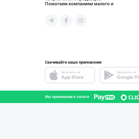
Помогаем компаниям малого и
город Ташкент
среднего бизнеса Узбекистана и
СНГ быстро найти лучших
поставщиков и новых клиентов,
продвигать свою продукцию в
интернете.
Улгуржи харидор
город Ташкент
Скачивайте наше приложение
Ҳурматли тадбир
город Ташкент
Мы принимаем к оплате
Flovell Care –
город Ташкент