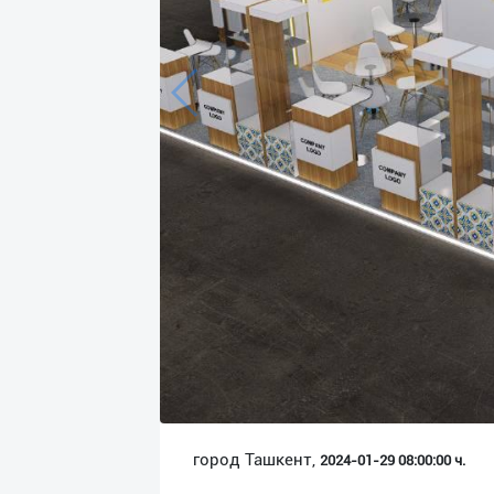
Язык
Личные
данные
Новости
2
Чаты
История
реферальных
переходов
Условия
использования
FAQ
город Ташкент,
2024-01-29 08:00:00 ч.
О