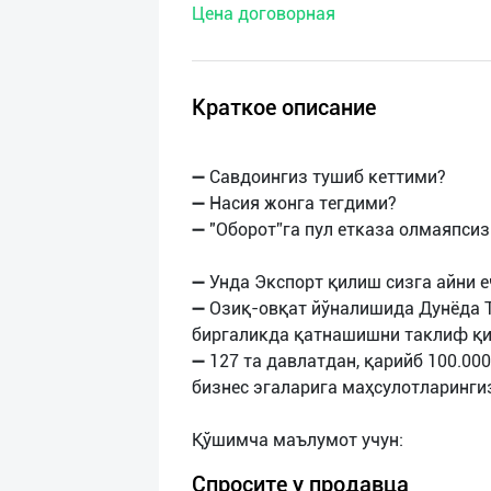
Цена договорная
нас
Техническая
поддержка
Краткое описание
Поделиться
➖ Савдоингиз тушиб кеттими?
приложением
➖ Насия жонга тегдими?
➖ "Оборот”га пул етказа олмаяпси
Выход
о
➖ Унда Экспорт қилиш сизга айни е
➖ Озиқ-овқат йўналишида Дунёда 
биргаликда қатнашишни таклиф қ
➖ 127 та давлатдан, қарийб 100.0
бизнес эгаларига маҳсулотларинги
Спросите у продавца