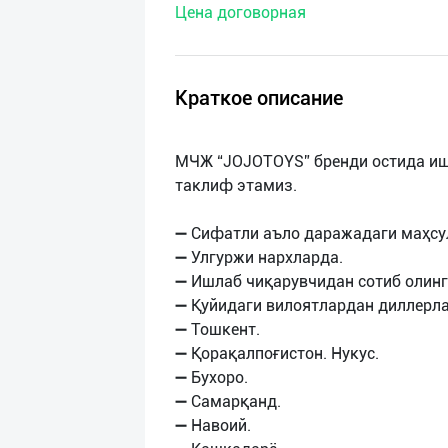
Цена договорная
нас
Техническая
поддержка
Краткое описание
Поделиться
МЧЖ “JOJOTOYS” бренди остида иш
приложением
таклиф этамиз.
Выход
➖ Сифатли аъло даражадаги маҳсу
о
➖ Улгуржи нархларда.
➖ Ишлаб чиқарувчидан сотиб олинг
➖ Қуйидаги вилоятлардан диллерл
➖ Тошкент.
➖ Қорақалпоғистон. Нукус.
➖ Бухоро.
➖ Самарқанд.
➖ Навоий.