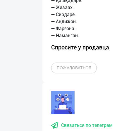
➖ Қашқадарё.
➖ Жиззах.
➖ Сирдарё.
➖ Андижон.
➖ Фарғона.
Спросите у продавца
ПОЖАЛОВАТЬСЯ
Связаться по телеграм