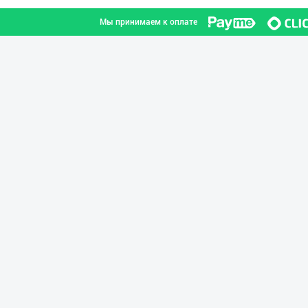
Мы принимаем к оплате
"KUKSUBOSS", "К
город Ташкент
"Bonella" ва "B
город Ташкент
Шоколад мавсуми
город Ташкент
"FEYA GROUP COM