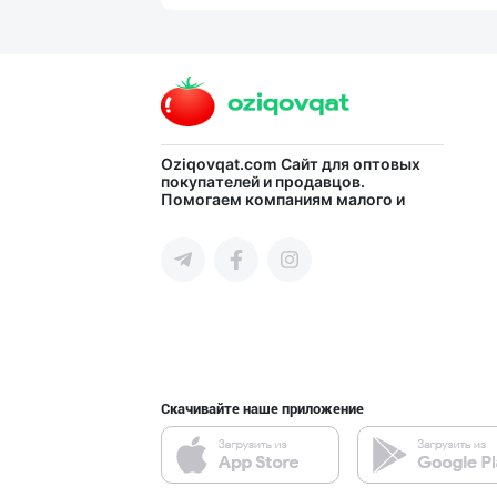
“Marvellous swe
город Ташкент
"Sladkiy marmel
Oziqovqat.com
Сайт для оптовых
покупателей и продавцов.
Помогаем компаниям малого и
город Ташкент
среднего бизнеса Узбекистана и
СНГ быстро найти лучших
поставщиков и новых клиентов,
продвигать свою продукцию в
интернете.
"Восточная Сказ
город Ташкент
Скачивайте наше приложение
Савдосини оширм
город Ташкент