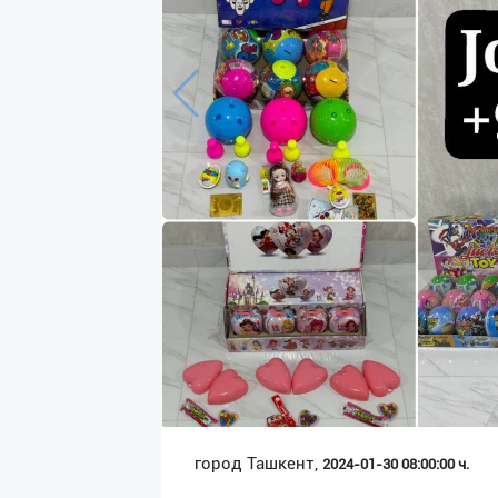
Язык
Личные
данные
Новости
2
Чаты
История
реферальных
переходов
Условия
использования
FAQ
город Ташкент,
2024-01-30 08:00:00 ч.
О