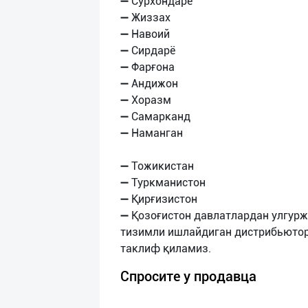
➖ Сурхондарё
➖ Жиззах
➖ Навоий
➖ Сирдарё
➖ Фарғона
➖ Андижон
➖ Хоразм
➖ Самарканд
➖ Наманган
➖ Тожикистан
➖ Туркманистон
➖ Қирғизистон
➖ Қозоғистон давлатлардан улгурж
тизимли ишлайдиган дистрибьюто
Спросите у продавца