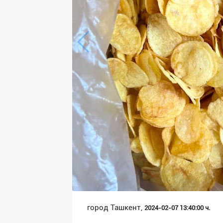
Язык
Личные
данные
Новости
2
Чаты
История
реферальных
переходов
Условия
использования
FAQ
город Ташкент,
2024-02-07 13:40:00 ч.
О