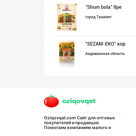
"Shum bola” бре
город Ташкент
"SEZAM-EKO" кор
Андижанская область
Ҳурматли ҳамюрт
город Ташкент
Семичкани сифат
Oziqovqat.com
Сайт для оптовых
покупателей и продавцов.
Помогаем компаниям малого и
город Ташкент
среднего бизнеса Узбекистана и