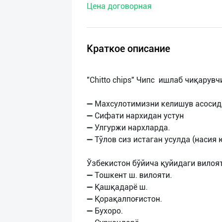
Цена договорная
нас
Техническая
поддержка
Краткое описание
Поделиться
"Chitto chips" Чипс ишлаб чиқарув
приложением
➖ Махсулотимизни келишув асосида
Выход
➖ Сифати нархидан устун
о
➖ Улгуржи нархларда.
➖ Тўлов сиз истаган усулда (насия 
Ўзбекистон бўйича қуйидаги вилоя
➖ Тошкент ш. вилояти.
➖ Қашқадарё ш.
➖ Қорақалпоғистон.
➖ Бухоро.