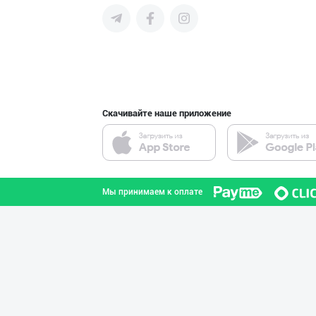
СНГ быстро найти лучших
поставщиков и новых клиентов,
продвигать свою продукцию в
интернете.
ULFAT — PREMIUM
город Ташкент
Скачивайте наше приложение
Сифатли карамел
город Ташкент
Мы принимаем к оплате
"SEZAM-EKO" кор
Андижанская область
Ҳурматли тадбир