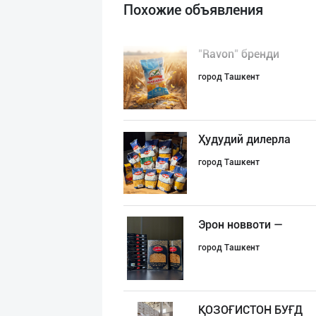
Похожие объявления
"Ravon" бренди
город Ташкент
Ҳудудий дилерла
город Ташкент
Эрон новвоти —
город Ташкент
ҚОЗОҒИСТОН БУҒД