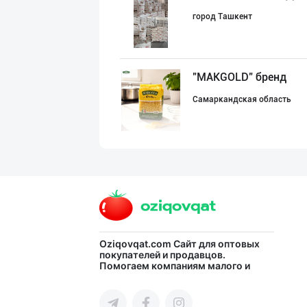
город Ташкент
"MAKGOLD" бренд
Самаркандская область
Тўғридан-тўғри
город Ташкент
HONEYGOLD — ТАБ
Oziqovqat.com
Сайт для оптовых
покупателей и продавцов.
Помогаем компаниям малого и
город Ташкент
среднего бизнеса Узбекистана и
СНГ быстро найти лучших
поставщиков и новых клиентов,