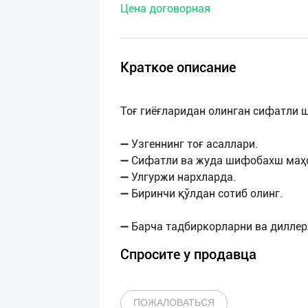
Цена договорная
нас
Техническая
поддержка
Краткое описание
Поделиться
Тоғ гиёғларидан олинган сифатли 
приложением
➖ Узгеннинг тоғ асаллари.
Выход
➖ Сифатли ва жуда шифобахш маҳс
о
➖ Улгуржи нархларда.
➖ Биринчи қўлдан сотиб олинг.
Спросите у продавца
ПОЖАЛОВАТЬСЯ