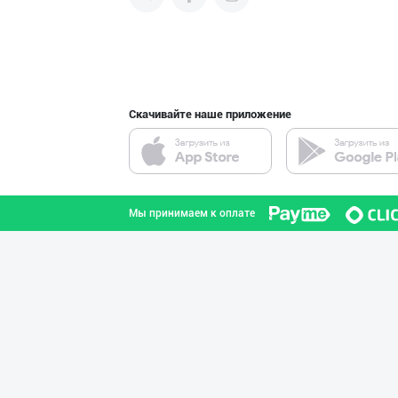
продвигать свою продукцию в
интернете.
LAZZAT ОШ ТУЗИ
Сырдарьинская область
Скачивайте наше приложение
Маҳсулотларимиз
город Ташкент
Мы принимаем к оплате
Эрондан келтири
город Ташкент
"DAFNAN MAKARON
город Ташкент