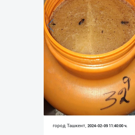
Язык
Личные
данные
Новости
2
Чаты
История
реферальных
переходов
Условия
использования
FAQ
город Ташкент,
2024-02-09 11:40:00 ч.
О