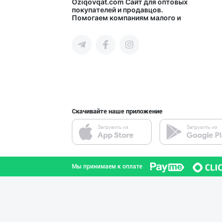
"MDD SPICY STRI
Oziqovqat.com
Сайт для оптовых
покупателей и продавцов.
Помогаем компаниям малого и
город Ташкент
среднего бизнеса Узбекистана и
СНГ быстро найти лучших
поставщиков и новых клиентов,
продвигать свою продукцию в
интернете.
"BISYOR" бренди
город Ташкент
Скачивайте наше приложение
"SABER SNACK" б
город Ташкент
Мы принимаем к оплате
"SEZAM-EKO" кор
Андижанская область