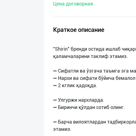
Цена договорная
нас
Техническая
поддержка
Краткое описание
Поделиться
"Shirin" бренди остида ишлаб чиқ
приложением
қаламчаларини таклиф этамиз.
Выход
➖ Сифатли ва ўзгача таъмга эга ма
о
➖ Нархи ва сифати бўйича бемалол
➖ 2 кглик қадоқда.
➖ Улгуржи нархларда.
➖ Биринчи қўлдан сотиб олинг.
➖ Барча вилоятлардан тадбиркорл