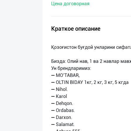
Цена договорная
нас
Техническая
поддержка
Краткое описание
Поделиться
Қозоғистон буғдой унларини сифат
приложением
Бизда: Олий нав, 1 ва 2 навлар мав
Выход
Ун брендларимиз:
о
➖ MO’TABAR,
➖ OLTIN BIDAY 1кг, 2 кг, 3 кг, 5 кгда
➖ Nihol.
➖ Karol
➖ Dehqon.
➖ Ordabas.
➖ Darxon.
➖ Salamat.