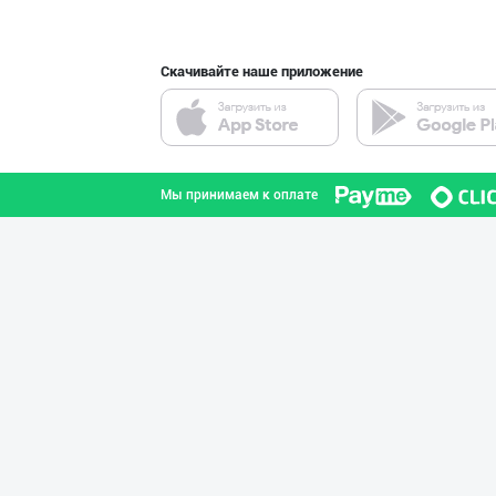
Скачивайте наше приложение
"MAKGOLD" бренд
Самаркандская область
Мы принимаем к оплате
HONEYGOLD — ТАБ
город Ташкент
Эрон новвоти —
город Ташкент
Ҳудудий дилерла