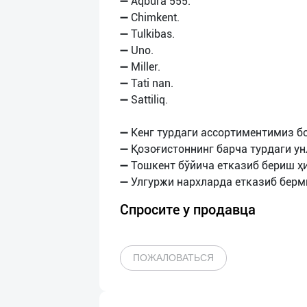
➖ Aqbura 555.
➖ Chimkent.
➖ Tulkibas.
➖ Uno.
➖ Miller.
➖ Tati nan.
➖ Sattiliq.
➖ Кенг турдаги ассортиментимиз бо
➖ Қозоғистоннинг барча турдаги ун
➖ Тошкент бўйича етказиб бериш ҳ
Спросите у продавца
ПОЖАЛОВАТЬСЯ