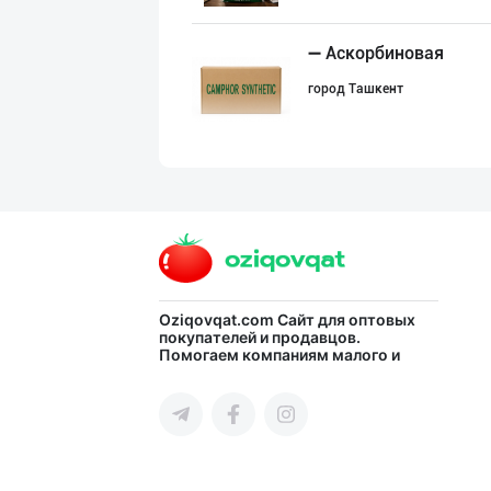
➖ Аскорбиновая
город Ташкент
Тошкентдаги омб
город Ташкент
Эрондан келтири
Oziqovqat.com
Сайт для оптовых
покупателей и продавцов.
Помогаем компаниям малого и
город Ташкент
среднего бизнеса Узбекистана и
СНГ быстро найти лучших
поставщиков и новых клиентов,
продвигать свою продукцию в
интернете.
"Ravon" бренди
город Ташкент