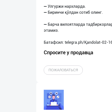
➖ Улгуржи нархларда.
➖ Биринчи қўлдан сотиб олинг.
➖ Барча вилоятларда тадбиркорла
этамиз.
Спросите у продавца
ПОЖАЛОВАТЬСЯ