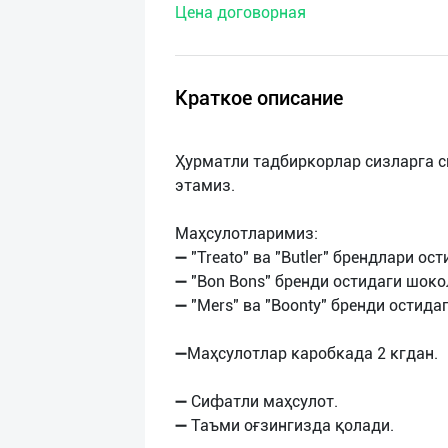
Цена договорная
нас
Техническая
поддержка
Краткое описание
Поделиться
Ҳурматли тадбиркорлар сизларга 
приложением
этамиз.
Выход
Маҳсулотларимиз:
о
➖ "Treato" ва "Butler" брендлари о
➖ "Bon Bons" бренди остидаги шоко
➖ "Mers" ва "Boonty" бренди остид
➖Маҳсулотлар каробкада 2 кгдан.
➖ Сифатли маҳсулот.
➖ Таъми оғзингизда қолади.