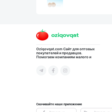
GREAT SELL GROU
город Ташкент
"Sladkiy Ray" б
Oziqovqat.com
Сайт для оптовых
покупателей и продавцов.
Помогаем компаниям малого и
город Ташкент
среднего бизнеса Узбекистана и
СНГ быстро найти лучших
поставщиков и новых клиентов,
продвигать свою продукцию в
интернете.
ДУНЁНИНГ ЭНГ ЯХ
город Ташкент
Скачивайте наше приложение
"Abobil" бренди