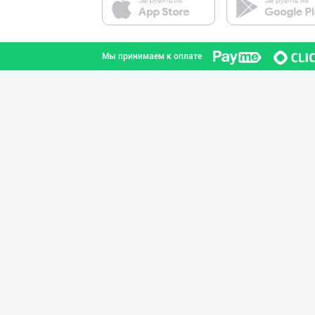
город Ташкент
Мы принимаем к оплате
"Sladkiy marmel
город Ташкент
RISOLA ONA — OS
Наманганская область
"Hassons" – Ўзб
город Ташкент