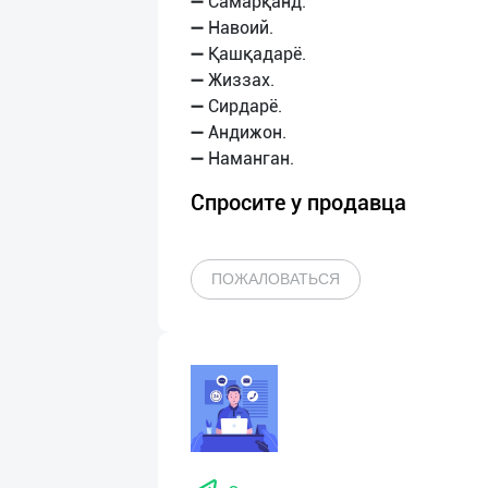
➖ Самарқанд.
➖ Навоий.
➖ Қашқадарё.
➖ Жиззах.
➖ Сирдарё.
➖ Андижон.
Спросите у продавца
ПОЖАЛОВАТЬСЯ