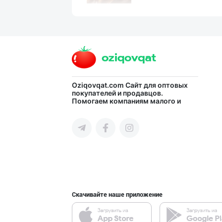
ДУНЁНИНГ ЭНГ ЯХ
город Ташкент
RISOLA ONA — OS
Oziqovqat.com
Сайт для оптовых
покупателей и продавцов.
Помогаем компаниям малого и
Наманганская область
среднего бизнеса Узбекистана и
СНГ быстро найти лучших
поставщиков и новых клиентов,
продвигать свою продукцию в
интернете.
"RIKKO TOYS" —
город Ташкент
Скачивайте наше приложение
"Sladkiy Ray" б
город Ташкент