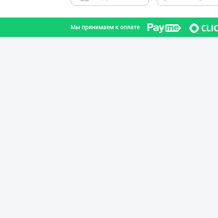
Мы принимаем к оплате
GREAT SELL GROU
город Ташкент
“Marvellous swe
город Ташкент
Шоколад мавсуми
город Ташкент