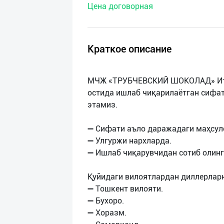
Цена договорная
нас
Техническая
поддержка
Краткое описание
Поделиться
МЧЖ «ТРУБЧЕВСКИЙ ШОКОЛАД» Ита
приложением
остида ишлаб чиқарилаётган сифа
этамиз.
Выход
о
➖ Сифати аъло даражадаги маҳсул
➖ Улгуржи нархларда.
➖ Ишлаб чиқарувчидан сотиб олинг
Қуйидаги вилоятлардан диллерлар
➖ Тошкент вилояти.
➖ Бухоро.
➖ Хоразм.