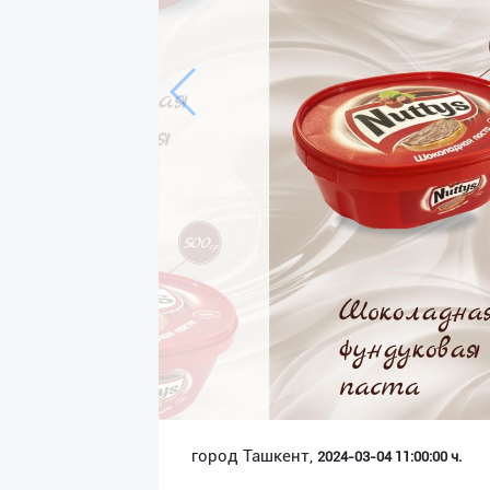
Язык
Личные
данные
Новости
2
Чаты
История
реферальных
переходов
Условия
использования
FAQ
город Ташкент,
2024-03-04 11:00:00 ч.
О