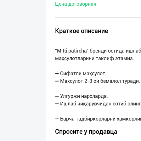
Цена договорная
нас
Техническая
поддержка
Краткое описание
Поделиться
"Mitti patircha" бренди остида ишл
приложением
маҳсулотларини таклиф этамиз.
Выход
➖ Сифатли маҳсулот.
о
➖ Махсулот 2-3 ой бемалол туради
➖ Улгуржи нархларда.
➖ Ишлаб чиқарувчидан сотиб олинг
Спросите у продавца