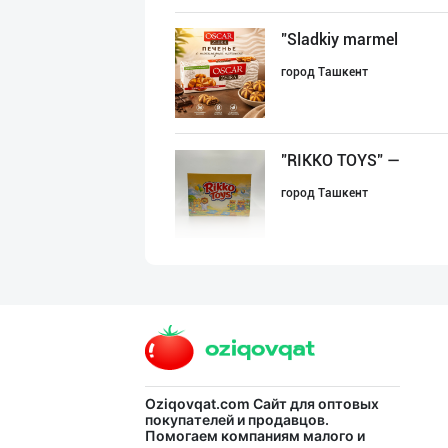
"Sladkiy marmel
город Ташкент
"RIKKO TOYS" —
город Ташкент
“Marvellous swe
город Ташкент
"Sladkiy Ray" б
Oziqovqat.com
Сайт для оптовых
покупателей и продавцов.
Помогаем компаниям малого и
город Ташкент