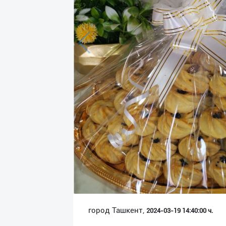
Язык
Личные
данные
Новости
2
Чаты
История
реферальных
переходов
Условия
использования
FAQ
город Ташкент,
2024-03-19 14:40:00 ч.
О