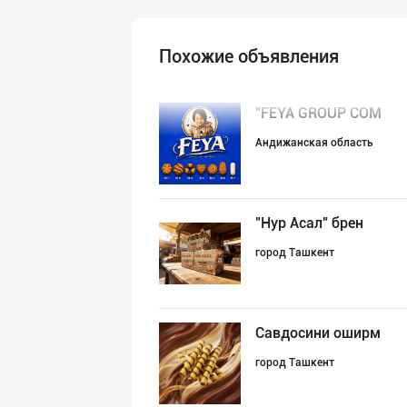
Похожие объявления
"FEYA GROUP COM
Андижанская область
"Нур Асал" брен
город Ташкент
Савдосини оширм
город Ташкент