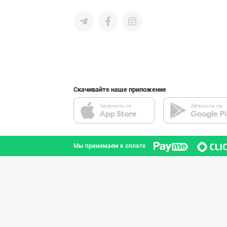
среднего бизнеса Узбекистана и
СНГ быстро найти лучших
поставщиков и новых клиентов,
продвигать свою продукцию в
интернете.
"Восточная Сказ
город Ташкент
Скачивайте наше приложение
GREAT SELL GROU
город Ташкент
Мы принимаем к оплате
"Abobil" бренди
город Ташкент
Шоколад мавсуми