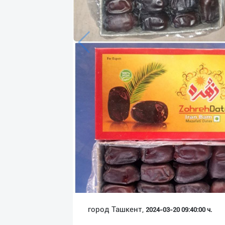
Язык
Личные
данные
Новости
2
Чаты
История
реферальных
переходов
Условия
использования
FAQ
город Ташкент,
2024-03-20 09:40:00 ч.
О