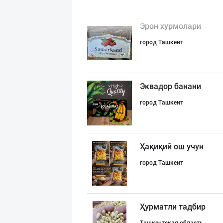
Эрон хурмолари
город Ташкент
Эквадор банани
город Ташкент
Ҳақиқий ош учун
город Ташкент
Ҳурматли тадбир