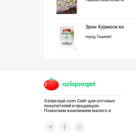
Ташкентская область
Эрон Хурмоси ке
город Ташкент
Саудия Арабисто
город Ташкент
Ҳурматли тадбир
Oziqovqat.com
Сайт для оптовых
покупателей и продавцов.
Помогаем компаниям малого и
Кашкадарьинская область
среднего бизнеса Узбекистана и
СНГ быстро найти лучших
поставщиков и новых клиентов,
продвигать свою продукцию в
интернете.