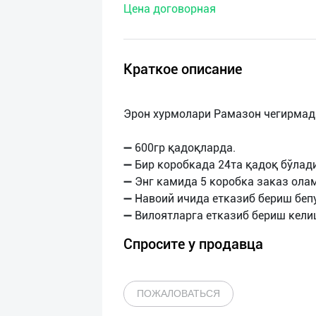
Цена договорная
нас
Техническая
поддержка
Краткое описание
Поделиться
Эрон хурмолари Рамазон чегирмад
приложением
➖ 600гр қадоқларда.
Выход
➖ Бир коробкада 24та қадоқ бўлади
о
➖ Энг камида 5 коробка заказ ола
➖ Навоий ичида етказиб бериш беп
Спросите у продавца
ПОЖАЛОВАТЬСЯ