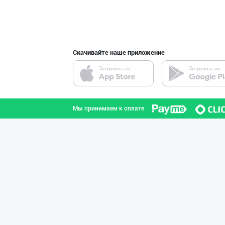
Магиз (ош магиз
город Ташкент
Скачивайте наше приложение
Саудия Арабисто
город Ташкент
Мы принимаем к оплате
Ҳиндистон олий
город Ташкент
ТОШКЕНТ ВА ЎЗБЕ
город Ташкент