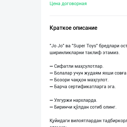
Цена договорная
нас
Техническая
поддержка
Краткое описание
Поделиться
"Jo Jo" ва "Super Toys" бредлари 
приложением
ширинликларни таклиф этамиз.
Выход
➖ Сифатли маҳсулотлар.
о
➖ Болалар учун жудаям яхши совға 
➖ Бозори чаққон маҳсулот.
➖ Барча сертификатларга эга.
➖ Улгуржи нархларда.
➖ Биринчи қўлдан сотиб олинг.
Қуйидаги вилоятлардан тадбиркор