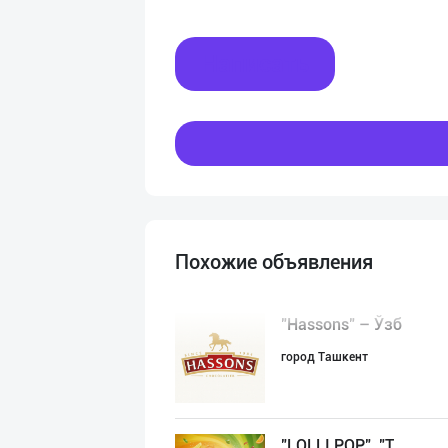
Написать
Похожие объявления
"Hassons" – Ўзб
город Ташкент
"LOLLI POP", "T