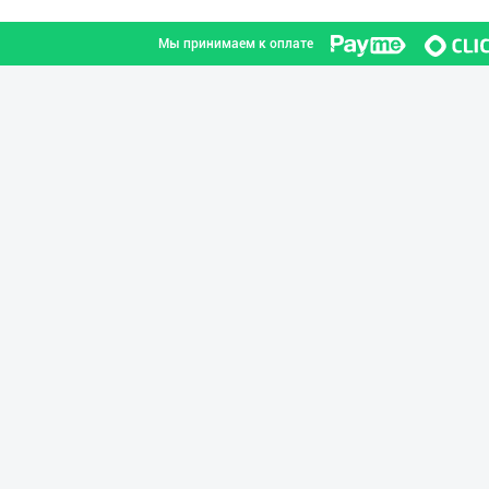
Мы принимаем к оплате
"Bonella" ва "B
город Ташкент
RISOLA ONA — OS
Наманганская область
GREAT SELL GROU
город Ташкент
"Bonella" ва "B