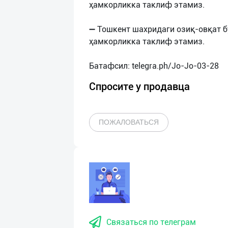
ҳамкорликка таклиф этамиз.
➖ Тошкент шахридаги озиқ-овқат б
ҳамкорликка таклиф этамиз.
Спросите у продавца
ПОЖАЛОВАТЬСЯ
Связаться по телеграм