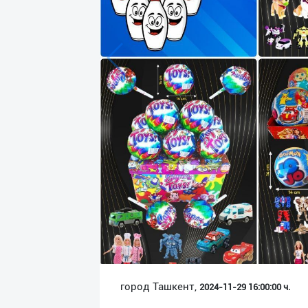
Язык
Личные
данные
Новости
2
Чаты
История
реферальных
переходов
Условия
использования
FAQ
город Ташкент,
2024-11-29 16:00:00 ч.
О