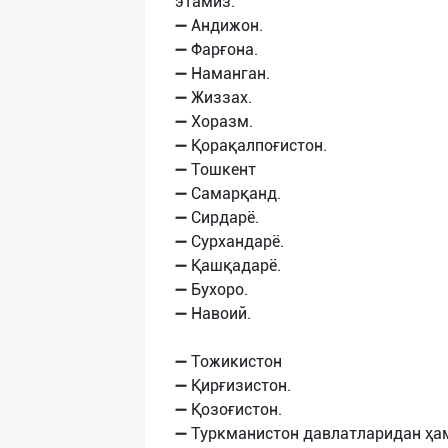
этамиз:
➖ Андижон.
➖ Фарғона.
➖ Наманган.
➖ Жиззах.
➖ Хоразм.
➖ Қорақалпоғистон.
➖ Тошкент
➖ Самарқанд.
➖ Сирдарё.
➖ Сурхандарё.
➖ Қашқадарё.
➖ Бухоро.
➖ Навоий.
➖ Тожикистон
➖ Қирғизистон.
➖ Қозоғистон.
➖ Туркманистон давлатларидан ҳа