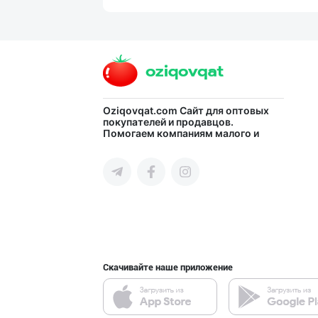
Савдосини оширм
город Ташкент
"Afif Family"да
Oziqovqat.com
Сайт для оптовых
покупателей и продавцов.
Помогаем компаниям малого и
город Ташкент
среднего бизнеса Узбекистана и
СНГ быстро найти лучших
поставщиков и новых клиентов,
продвигать свою продукцию в
интернете.
“Marvellous swe
город Ташкент
Скачивайте наше приложение
"Sladkiy marmel
город Ташкент