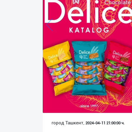
Язык
Личные
данные
Новости
2
Чаты
История
реферальных
переходов
Условия
использования
FAQ
город Ташкент,
2024-04-11 21:00:00 ч.
О