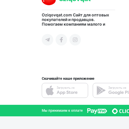
"LOLLI POP", "T
Oziqovqat.com
Сайт для оптовых
покупателей и продавцов.
Помогаем компаниям малого и
город Ташкент
среднего бизнеса Узбекистана и
СНГ быстро найти лучших
поставщиков и новых клиентов,
продвигать свою продукцию в
интернете.
Савдосини оширм
город Ташкент
Скачивайте наше приложение
“Marvellous swe
город Ташкент
Мы принимаем к оплате
GREAT SELL GROU
город Ташкент