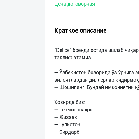
Цена договорная
нас
Техническая
поддержка
Краткое описание
Поделиться
"Delice" бренди остида ишлаб чиқ
приложением
таклиф этамиз.
Выход
➖ Ўзбекистон бозорида ўз ўрнига э
о
вилоятлардан диллерлар қидирмо
➖ Шошилинг. Бундай имкониятни қў
Ҳозирда биз:
➖ Термиз шаҳри
➖ Жиззах
➖ Гулистон
➖ Сирдарё