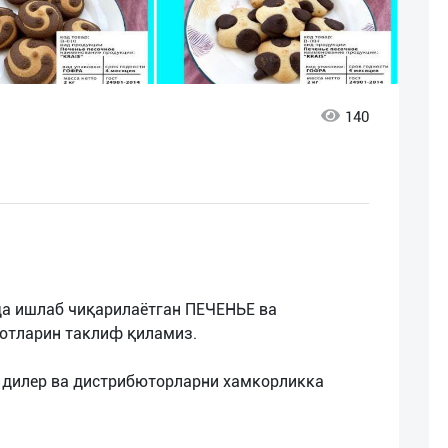
140
а ишлаб чиқарилаётган ПЕЧЕНЬЕ ва
тларин таклиф қиламиз.
 дилер ва дистрибюторларни хамкорликка