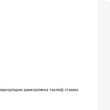
биркорларни ҳамкорликка таклиф этамиз.