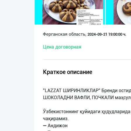
О
нас
Техническая
Ферганская область,
2024-09-21 19:00:00 ч.
поддержка
Цена договорная
Поделиться
приложением
Краткое описание
Выход
о
"LAZZAT ШИРИНЛИКЛАР" Бренди остид
ШОКОЛАДНИ ВАФЛИ, ПОЧКАЛИ маҳсуло
Ўзбекистоннинг қуйидаги ҳудудларида
чақирамиз.
➖ Андижон