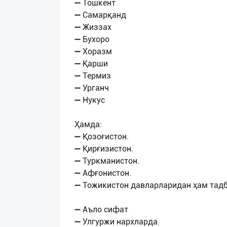
➖ Тошкент
➖ Самарқанд
➖ Жиззах
➖ Бухоро
➖ Хоразм
➖ Қарши
➖ Термиз
➖ Урганч
➖ Нукус
Ҳамда:
➖ Қозоғистон.
➖ Қирғизистон.
➖ Туркманистон.
➖ Афғонистон.
➖ Тожикистон давларларидан ҳам тад
➖ Аъло сифат
➖ Улгуржи нархларда.