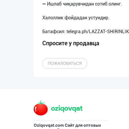
➖ Ишлаб чиқарувчидан сотиб олинг.
Халоллик фойдадан устундир.
Спросите у продавца
ПОЖАЛОВАТЬСЯ
Oziqovqat.com
Сайт для оптовых