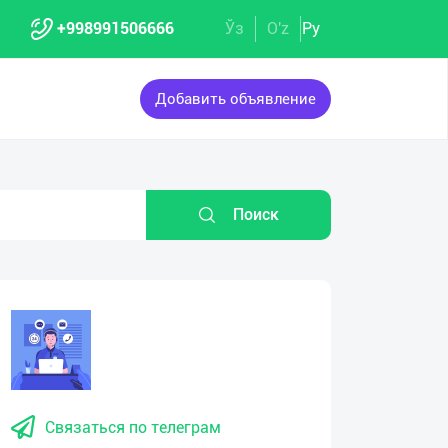
+998991506666
Ўз
O'z
Ру
Добавить объявление
Поиск
Связаться по телеграм