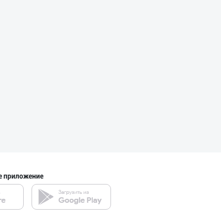
"Нур Асал" брен
город Ташкент
“Marvellous swe
город Ташкент
"FEYA GROUP COM
Андижанская область
е приложение
Савдосини оширм