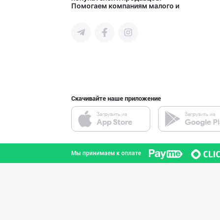
Помогаем компаниям малого и
город Ташкент
среднего бизнеса Узбекистана и
СНГ быстро найти лучших
поставщиков и новых клиентов,
продвигать свою продукцию в
интернете.
Янги “MK” бренд
город Ташкент
Скачивайте наше приложение
YEON HO — КОРЕЯ
город Ташкент
Мы принимаем к оплате
Дилерларни ҳамк
город Ташкент