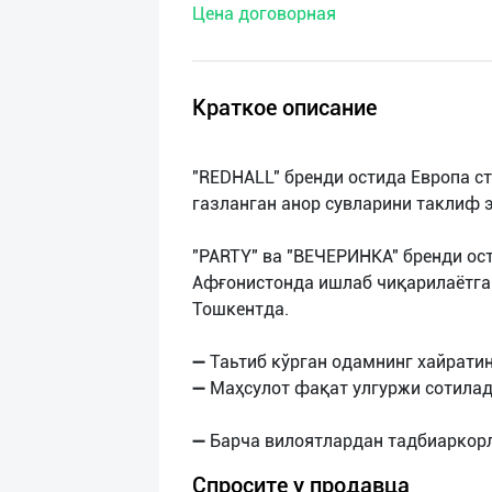
Цена договорная
нас
Техническая
поддержка
Краткое описание
Поделиться
"REDHALL" бренди остида Европа с
приложением
газланган анор сувларини таклиф 
Выход
"PARTY" ва "ВЕЧЕРИНКА" бренди ос
о
Афғонистонда ишлаб чиқарилаётган
Тошкентда.
➖ Таьтиб кўрган одамнинг хайрати
➖ Маҳсулот фақат улгуржи сотилад
Спросите у продавца