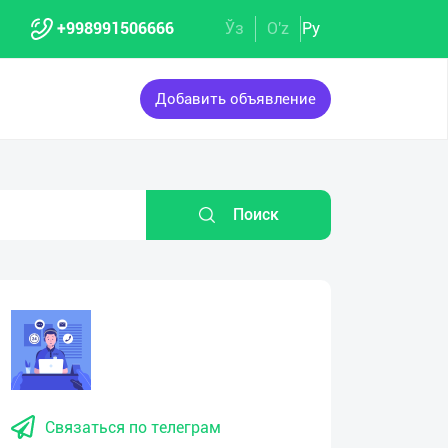
+998991506666
Ўз
O'z
Ру
Добавить объявление
Поиск
Связаться по телеграм