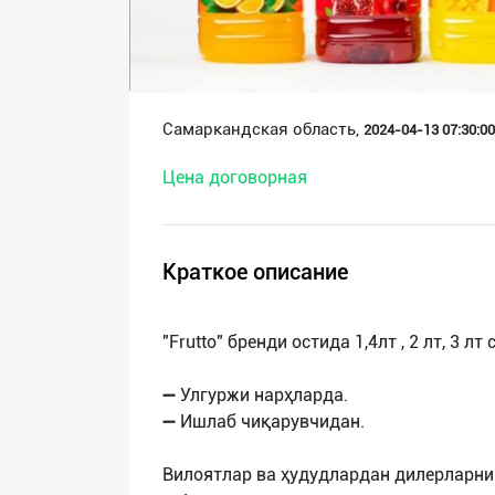
О
нас
Техническая
Самаркандская область,
2024-04-13 07:30:00
поддержка
Цена договорная
Поделиться
приложением
Краткое описание
Выход
о
"Frutto" бренди остида 1,4лт , 2 лт, 3 
➖ Улгуржи нарҳларда.
➖ Ишлаб чиқарувчидан.
Вилоятлар ва ҳудудлардан дилерларни