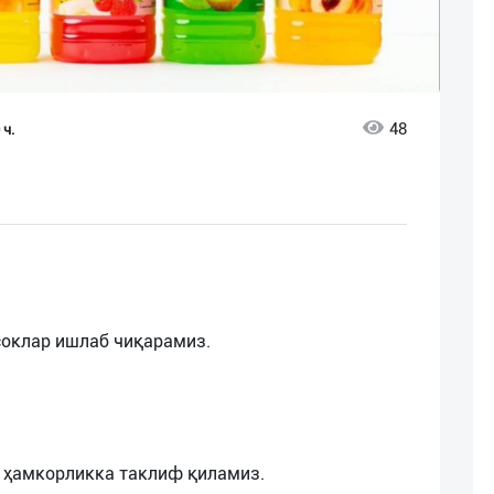
48
 ч.
лт соклар ишлаб чиқарамиз.
 ҳамкорликка таклиф қиламиз.