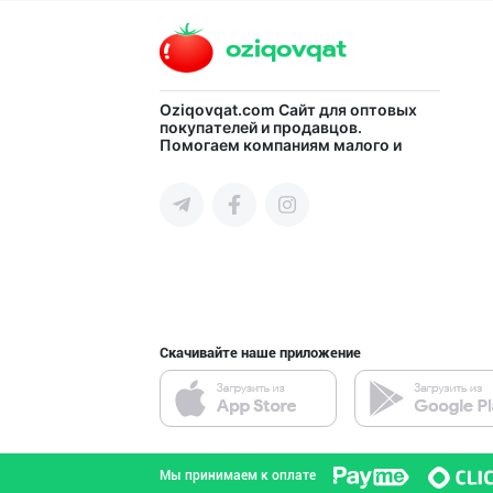
город Ташкент
МАККАЖЎХОРИ КРА
Oziqovqat.com
Сайт для оптовых
покупателей и продавцов.
Помогаем компаниям малого и
город Ташкент
среднего бизнеса Узбекистана и
СНГ быстро найти лучших
поставщиков и новых клиентов,
продвигать свою продукцию в
интернете.
LAZZAT ОШ ТУЗИ
Сырдарьинская область
Скачивайте наше приложение
Вилоятлар учун
город Ташкент
Мы принимаем к оплате