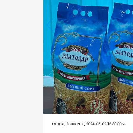
Язык
Личные
данные
Новости
2
Чаты
История
реферальных
переходов
Условия
использования
FAQ
город Ташкент,
2024-05-02 16:30:00 ч.
О