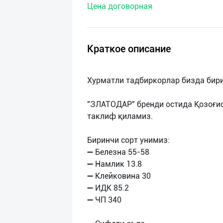
Цена договорная
нас
Техническая
поддержка
Краткое описание
Поделиться
Хурматли тадбиркорлар бизда бири
приложением
"ЗЛАТОДАР" бренди остида Қозоғис
Выход
таклиф қиламиз.
о
Биринчи сорт унимиз:
➖ Белезна 55-58
➖ Намлик 13.8
➖ Клейковина 30
➖ ИДК 85.2
➖ ЧП 340