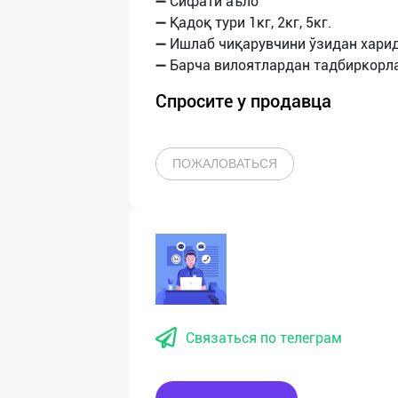
➖ Сифати аъло
➖ Қадоқ тури 1кг, 2кг, 5кг.
➖ Ишлаб чиқарувчини ўзидан харид
Спросите у продавца
ПОЖАЛОВАТЬСЯ
Связаться по телеграм