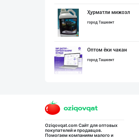
Ҳурматли мижозл
город Ташкент
Оптом ёки чакан
город Ташкент
Aroma – Тозалик
город Ташкент
Хўжалик совун с
Oziqovqat.com
Сайт для оптовых
покупателей и продавцов.
Помогаем компаниям малого и
город Ташкент