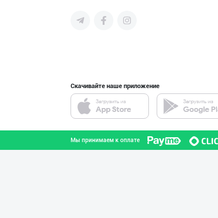
среднего бизнеса Узбекистана и
СНГ быстро найти лучших
поставщиков и новых клиентов,
продвигать свою продукцию в
интернете.
Диққат! Ўзбекис
город Ташкент
Скачивайте наше приложение
Flovell Care –
город Ташкент
Мы принимаем к оплате
PREDO брендинин
город Ташкент
Жанубий Корея в