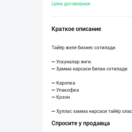
Цена договорная
нас
Техническая
поддержка
Краткое описание
Поделиться
Тайёр желе бизнес сотилади.
приложением
➖ Ускуналар янги.
Выход
➖ Ҳамма нарсаси билан сотилади.
о
➖ Каропка
➖ Упакофка
➖ Қозон
Спросите у продавца