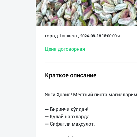
О
нас
Техническая
город Ташкент,
2024-08-18 15:00:00 ч.
поддержка
Цена договорная
Поделиться
приложением
Краткое описание
Выход
о
Янги Ҳозил! Местний писта мағизларим
➖ Биринчи қўлдан!
➖ Қулай нархларда.
➖ Сифатли маҳсулот.