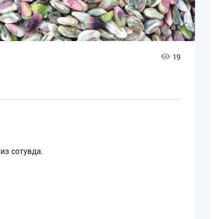
19
из сотувда.