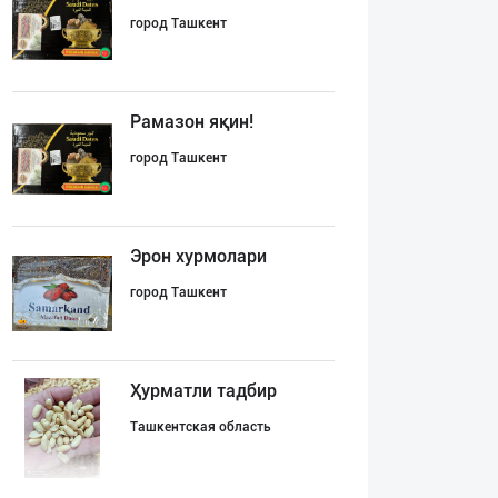
город Ташкент
Рамазон яқин!
город Ташкент
Эрон хурмолари
город Ташкент
Ҳурматли тадбир
Ташкентская область