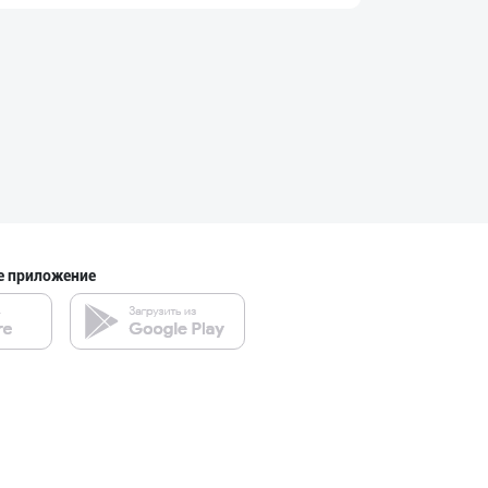
Саудия Арабисто
город Ташкент
Ҳурматли тадбир
Кашкадарьинская область
е приложение
"HANDA" бренди
город Ташкент
Саудия Арабисто
город Ташкент