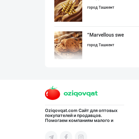
город Ташкент
“Marvellous swe
город Ташкент
GREAT SELL GROU
город Ташкент
"RIKKO TOYS" —
Oziqovqat.com
Сайт для оптовых
покупателей и продавцов.
Помогаем компаниям малого и
город Ташкент
среднего бизнеса Узбекистана и
СНГ быстро найти лучших
поставщиков и новых клиентов,