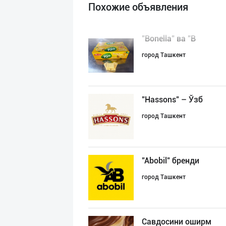
Похожие объявления
"Bonella" ва "B
город Ташкент
"Hassons" – Ўзб
город Ташкент
"Abobil" бренди
город Ташкент
Савдосини оширм