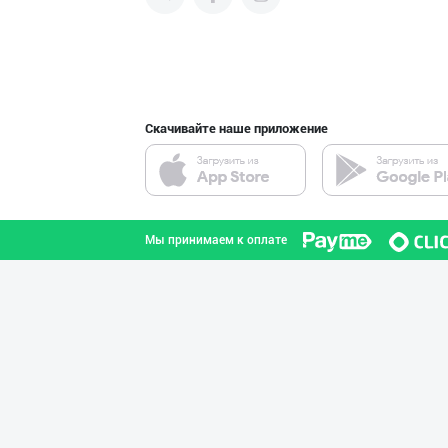
продвигать свою продукцию в
интернете.
"Нур Асал" брен
город Ташкент
Скачивайте наше приложение
ДУНЁНИНГ ЭНГ ЯХ
город Ташкент
Мы принимаем к оплате
Шоколад мавсуми
город Ташкент
"FEYA GROUP COM
Андижанская область