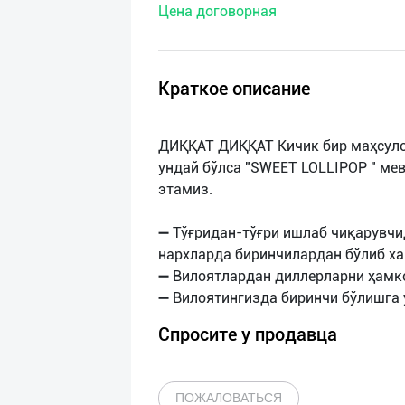
Цена договорная
нас
Техническая
поддержка
Краткое описание
Поделиться
ДИҚҚАТ ДИҚҚАТ Кичик бир маҳсуло
приложением
ундай бўлса "SWEET LOLLIPOP " ме
этамиз.
Выход
о
➖ Тўғридан-тўғри ишлаб чиқарувчи
нархларда биринчилардан бўлиб ха
➖ Вилоятлардан диллерларни ҳамк
Спросите у продавца
ПОЖАЛОВАТЬСЯ