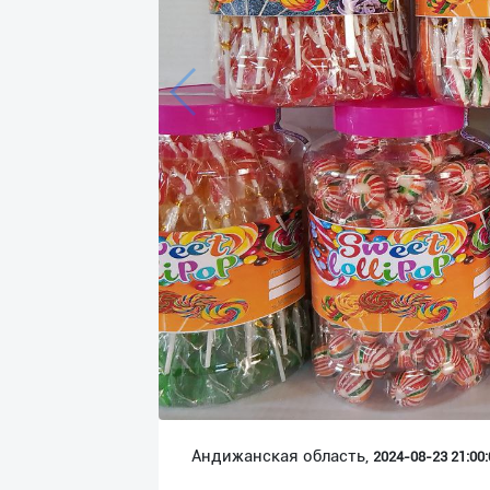
Язык
Личные
данные
Новости
2
Чаты
История
реферальных
переходов
Условия
использования
FAQ
Андижанская область,
2024-08-23 21:00:
О