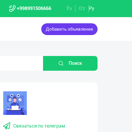
+998991506666
Ўз
O'z
Ру
Добавить объявление
Поиск
Связаться по телеграм