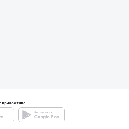
Citric Uz — над
город Ташкент
"MAKGOLD" бренд
Самаркандская область
LAZZAT ОШ ТУЗИ
Сырдарьинская область
е приложение
Ҳудудий дилерла