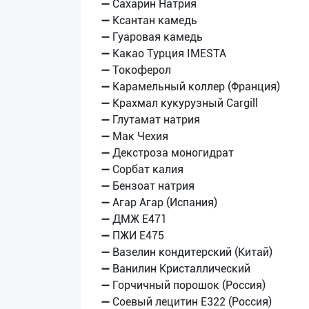
➖ Сахарин Натрия
➖ Ксантан камедь
➖ Гуаровая камедь
➖ Какао Турция IMESTA
➖ Токоферол
➖ Карамельный коллер (Франция)
➖ Крахмал кукурузный Cargill
➖ Глутамат натрия
➖ Мак Чехия
➖ Декстроза моногидрат
➖ Сорбат калия
➖ Бензоат натрия
➖ Агар Агар (Испания)
➖ ДМЖ E471
➖ ПЖИ E475
➖ Вазелин кондитерский (Китай)
➖ Ванилин Кристаллический
➖ Горчичный порошок (Россия)
➖ Соевый лецитин Е322 (Россия)