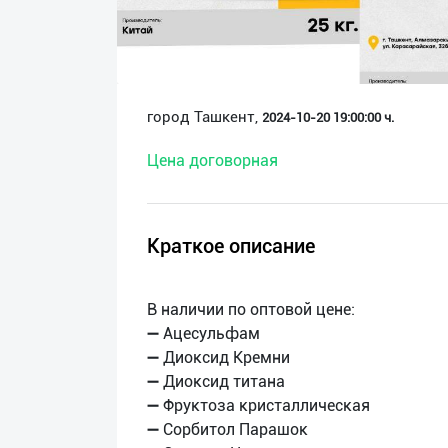
О
нас
Техническая
город Ташкент,
2024-10-20 19:00:00 ч.
поддержка
Цена договорная
Поделиться
приложением
Краткое описание
Выход
о
В наличии по оптовой цене:
➖ Ацесульфам
➖ Диоксид Кремни
➖ Диоксид титана
➖ Фруктоза кристаллическая
➖ Сорбитол Парашок