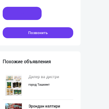
Написать
Позвонить
Похожие объявления
Дилер ва дистри
город Ташкент
Эрондан келтири