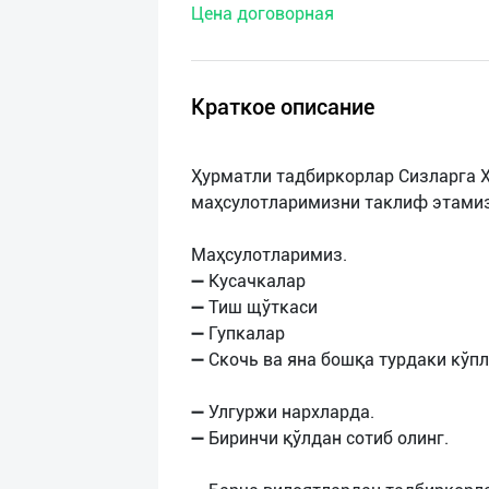
Цена договорная
нас
Техническая
поддержка
Краткое описание
Поделиться
Ҳурматли тадбиркорлар Сизларга 
приложением
маҳсулотларимизни таклиф этамиз
Выход
Маҳсулотларимиз.
о
➖ Кусачкалар
➖ Тиш щўткаси
➖ Гупкалар
➖ Скочь ва яна бошқа турдаки кўпл
➖ Улгуржи нархларда.
➖ Биринчи қўлдан сотиб олинг.