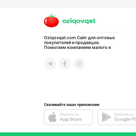
ХИТОЙ ва КОРЕЯ
город Ташкент
Ҳурматли тадбир
Oziqovqat.com
Сайт для оптовых
покупателей и продавцов.
Помогаем компаниям малого и
город Ташкент
среднего бизнеса Узбекистана и
СНГ быстро найти лучших
поставщиков и новых клиентов,
продвигать свою продукцию в
интернете.
Aroma – Тозалик
город Ташкент
Скачивайте наше приложение
Хўжалик совун с
город Ташкент