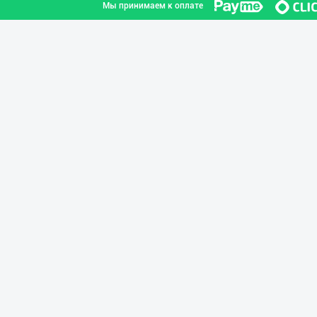
Мы принимаем к оплате
"COLDENT" дан я
Самаркандская область
Хитойдан тўғрид
город Ташкент
Машҳур PREDO бр
город Ташкент
Guldon Sharq In
город Ташкент