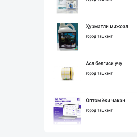
Ҳурматли мижозл
город Ташкент
Асл белгиси учу
город Ташкент
Оптом ёки чакан
город Ташкент