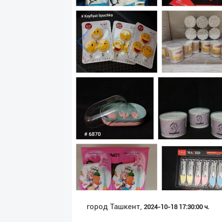
Язык
Личные
данные
Новости
2
Чаты
История
реферальных
переходов
Условия
использования
FAQ
город Ташкент,
2024-10-18 17:30:00 ч.
О