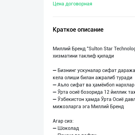
Цена договорная
нас
Техническая
поддержка
Краткое описание
Поделиться
Миллий Бренд "Sulton Star Technolo
приложением
хизматини таклиф қилади
Выход
➖ Бизнинг ускуналар сифат даража
о
кела олиши билан ажралиб туради
➖ Аъло сифат ва ҳамёнбоп нархлар
➖ Ўрта осиё бозорида 12 йиллик т
➖ Ўзбекистон ҳамда Ўрта Осиё дав
мижозларга эга Миллий Бренд
Агар сиз:
➖ Шоколад