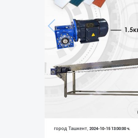
Язык
Личные
данные
Новости
2
Чаты
История
реферальных
переходов
Условия
использования
FAQ
город Ташкент,
2024-10-15 13:00:00 ч.
О