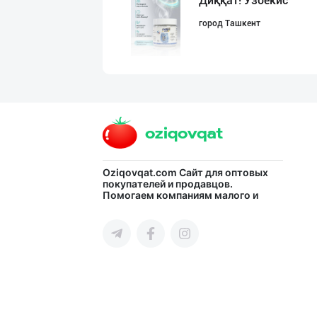
Диққат! Ўзбекис
город Ташкент
ХИТОЙ ва КОРЕЯ
город Ташкент
Flovell Care –
Oziqovqat.com
Сайт для оптовых
покупателей и продавцов.
Помогаем компаниям малого и
город Ташкент
среднего бизнеса Узбекистана и
СНГ быстро найти лучших
поставщиков и новых клиентов,
продвигать свою продукцию в
интернете.
Ўзбекистон иқли
город Ташкент