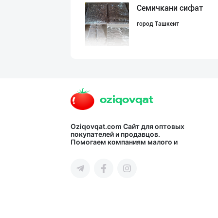
Семичкани сифат
город Ташкент
“BonUz” бренди
город Ташкент
ООО ‘KAYMI’ Ком
Oziqovqat.com
Сайт для оптовых
покупателей и продавцов.
Помогаем компаниям малого и
город Ташкент
среднего бизнеса Узбекистана и
СНГ быстро найти лучших
поставщиков и новых клиентов,
продвигать свою продукцию в
интернете.
"MDD SPICY STRI
город Ташкент