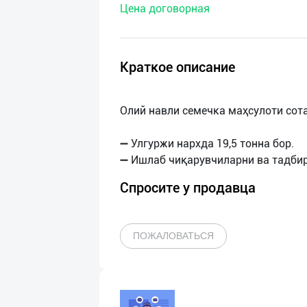
Цена договорная
нас
Техническая
поддержка
Краткое описание
Поделиться
Олий навли семечка маҳсулоти сот
приложением
➖ Улгуржи нархда 19,5 тонна бор.
Выход
о
Спросите у продавца
ПОЖАЛОВАТЬСЯ