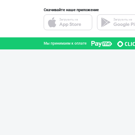
Скачивайте наше приложение
"SEZAM-EKO" кор
Андижанская область
Мы принимаем к оплате
"SEZAM-EKO" кор
Андижанская область
Сифатли карамел
город Ташкент
AMUR QURT — ЎЗБ