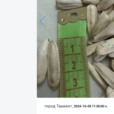
Язык
Личные
данные
Новости
2
Чаты
История
реферальных
переходов
Условия
использования
FAQ
город Ташкент,
2024-10-09 11:30:00 ч.
О