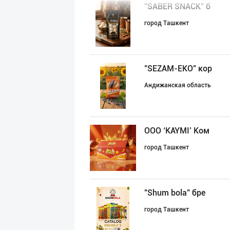
"SABER SNACK" б
город Ташкент
"SEZAM-EKO" кор
Андижанская область
ООО ‘KAYMI’ Ком
город Ташкент
"Shum bola” бре
город Ташкент