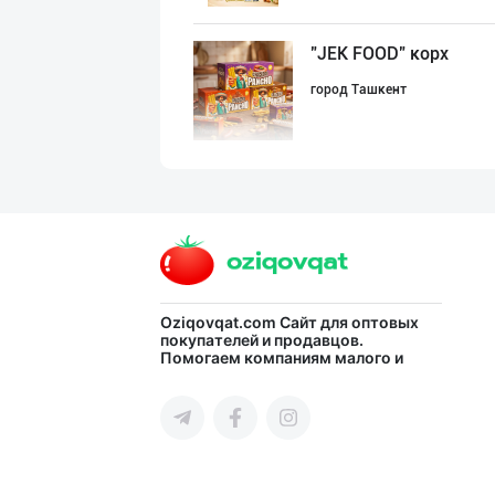
"JEK FOOD" корх
город Ташкент
"YILIMI" бренди
Ташкентская область
“BonUz” бренди
Oziqovqat.com
Сайт для оптовых
покупателей и продавцов.
Помогаем компаниям малого и
город Ташкент
среднего бизнеса Узбекистана и
СНГ быстро найти лучших
поставщиков и новых клиентов,
продвигать свою продукцию в
интернете.
"MDD SPICY STRI
город Ташкент