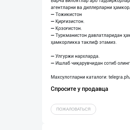
Барча вилоятлар аро тадбиркорлар
агентларни ва диллерларни ҳамкор
➖ Тожикистон
➖ Қирғизистон.
➖ Қозоғистон.
➖ Туркманистон давлатларидан ҳа
ҳамкорликка таклиф этамиз.
➖ Улгуржи нархларда.
➖ Ишлаб чиқарувчидан сотиб олинг
Спросите у продавца
ПОЖАЛОВАТЬСЯ