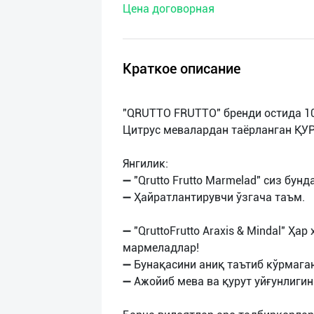
Цена договорная
нас
Техническая
поддержка
Краткое описание
Поделиться
"QRUTTO FRUTTO" бренди остида 10
приложением
Цитрус мевалардан таёрланган ҚУ
Выход
Янгилик:
о
➖ "Qrutto Frutto Marmelad" сиз бун
➖ Ҳайратлантирувчи ўзгача таъм.
➖ "QruttoFrutto Araxis & Mindal" Ҳа
мармеладлар!
➖ Бунақасини аниқ таътиб кўрмаганс
➖ Ажойиб мева ва қурут уйғунлигини