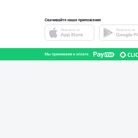
Скачивайте наше приложение
"SEZAM-EKO" кор
Андижанская область
Мы принимаем к оплате
"BISYOR" бренди
город Ташкент
CHOCO CHIPS — Ч
Ферганская область
Сифатли карамел