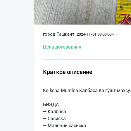
О
нас
Техническая
город Ташкент,
2024-11-01 08:00:00 ч.
поддержка
Цена договорная
Поделиться
приложением
Краткое описание
Выход
о
Ko’kcha Mumina Калбаса ва гўшт махс
БИЗДА
➖ Калбаса
➖ Сасиска
➖ Малочни сасиска