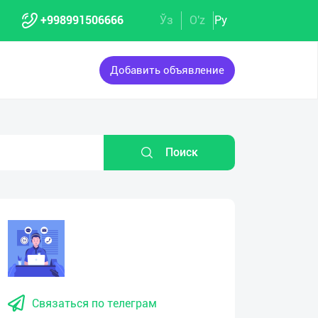
+998991506666
Ўз
O'z
Ру
Добавить объявление
Поиск
Связаться по телеграм