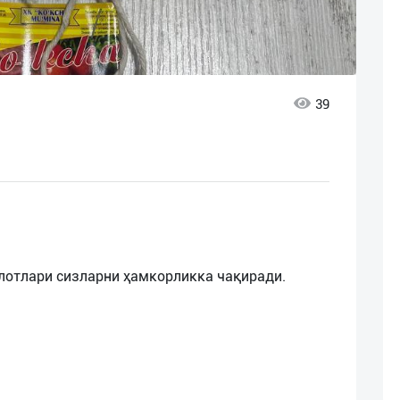
39
улотлари сизларни ҳамкорликка чақиради.