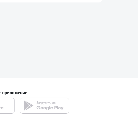
"SHARQ" колбаса
город Ташкент
JERKY DELMARK —
город Ташкент
Ҳақиқий ишлаб ч
Наманганская область
е приложение
"Butcher Delika
город Ташкент