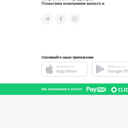
Помогаем компаниям малого и
город Ташкент
среднего бизнеса Узбекистана и
СНГ быстро найти лучших
поставщиков и новых клиентов,
продвигать свою продукцию в
интернете.
Ҳурматли ҳамюрт
город Ташкент
Скачивайте наше приложение
"YILIMI" бренди
Ташкентская область
Мы принимаем к оплате
"JEK FOOD" корх
город Ташкент