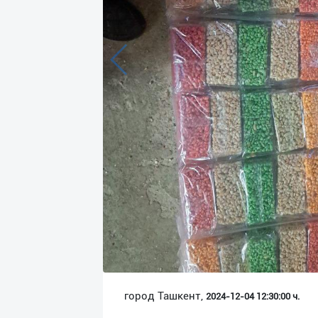
Язык
Личные
данные
Новости
2
Чаты
История
реферальных
переходов
Условия
использования
FAQ
город Ташкент,
2024-12-04 12:30:00 ч.
О