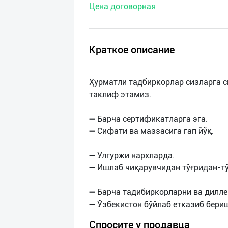
Цена договорная
нас
Техническая
поддержка
Краткое описание
Поделиться
Ҳурматли тадбиркорлар сизларга 
приложением
таклиф этамиз.
Выход
➖ Барча сертификатларга эга.
о
➖ Сифати ва маззасига гап йўқ.
➖ Улгуржи нархларда.
➖ Ишлаб чиқарувчидан тўғридан-тў
➖ Барча тадибиркорларни ва дилл
Спросите у продавца