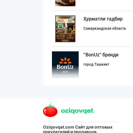
Ҳурматли тадбир
Самаркандская область
“BonUz” бренди
город Ташкент
"Shum bola” бре
город Ташкент
"MDD SPICY STRI
Oziqovqat.com
Сайт для оптовых
покупателей и продавцов.