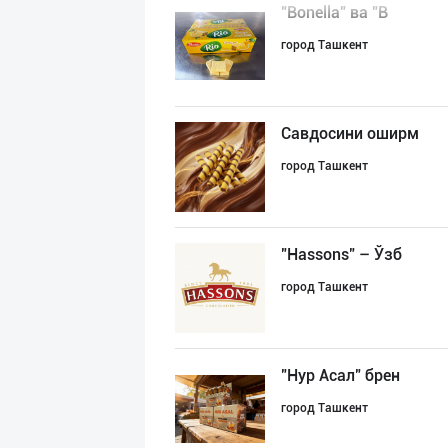
"Bonella" ва "B
город Ташкент
Савдосини оширм
город Ташкент
"Hassons" – Ўзб
город Ташкент
"Нур Асал" брен
город Ташкент