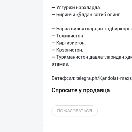
➖ Улгуржи нархларда.
➖ Биринчи қўлдан сотиб олинг.
➖ Барча вилоятлардан тадбиркорл
➖ Тожикистон
➖ Қирғизистон.
➖ Қозоғистон.
➖ Туркманистон давлатларидан ҳа
этамиз.
Спросите у продавца
ПОЖАЛОВАТЬСЯ