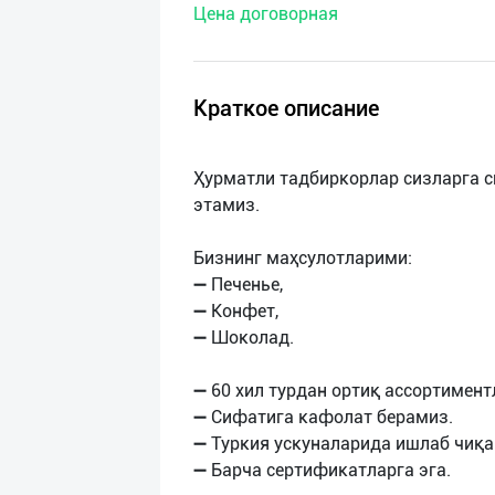
Цена договорная
нас
Техническая
поддержка
Краткое описание
Поделиться
Ҳурматли тадбиркорлар сизларга 
приложением
этамиз.
Выход
Бизнинг маҳсулотларими:
о
➖ Печенье,
➖ Конфет,
➖ Шоколад.
➖ 60 хил турдан ортиқ аccортимент
➖ Сифатига кафолат берамиз.
➖ Туркия ускуналарида ишлаб чиқа
➖ Барча сертификатларга эга.