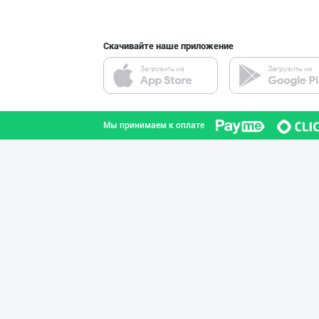
Скачивайте наше приложение
“Marvellous swe
город Ташкент
Мы принимаем к оплате
"FEYA GROUP COM
Андижанская область
"Sladkiy marmel
город Ташкент
GREAT SELL GROU