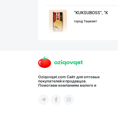
"KUKSUBOSS", "К
город Ташкент
"LOLLI POP", "T
город Ташкент
ДУНЁНИНГ ЭНГ ЯХ
Oziqovqat.com
Сайт для оптовых
покупателей и продавцов.
Помогаем компаниям малого и
город Ташкент
среднего бизнеса Узбекистана и
СНГ быстро найти лучших
поставщиков и новых клиентов,
продвигать свою продукцию в
интернете.
Шоколад мавсуми
город Ташкент