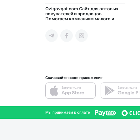
"Hassons" – Ўзб
Oziqovqat.com
Сайт для оптовых
покупателей и продавцов.
Помогаем компаниям малого и
город Ташкент
среднего бизнеса Узбекистана и
СНГ быстро найти лучших
поставщиков и новых клиентов,
продвигать свою продукцию в
интернете.
"Восточная Сказ
город Ташкент
Скачивайте наше приложение
"Нур Асал" брен
город Ташкент
Мы принимаем к оплате
"Abobil" бренди
город Ташкент