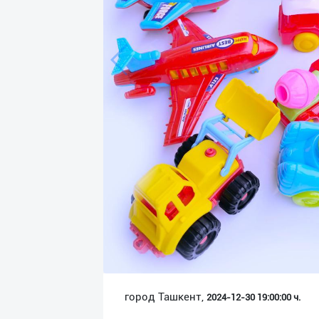
Язык
Личные
данные
Новости
2
Чаты
История
реферальных
переходов
Условия
использования
FAQ
город Ташкент,
2024-12-30 19:00:00 ч.
О