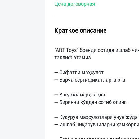
Цена договорная
нас
Техническая
поддержка
Краткое описание
Поделиться
"ART Toys" бренди остида ишлаб ч
приложением
таклиф этамиз.
Выход
➖ Сифатли маҳсулот
о
➖ Барча сертификатларга эга.
➖ Улгуржи нарҳларда.
➖ Биринчи қўлдан сотиб олинг.
➖ Кукуруз маҳсулотлари учун жуда 
➖ Ишлаб чиқарувчиларни ҳамкорли