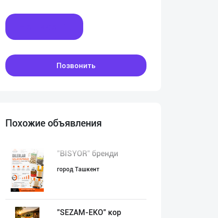
Написать
Позвонить
Похожие объявления
"BISYOR" бренди
город Ташкент
"SEZAM-EKO" кор
:00
00:00