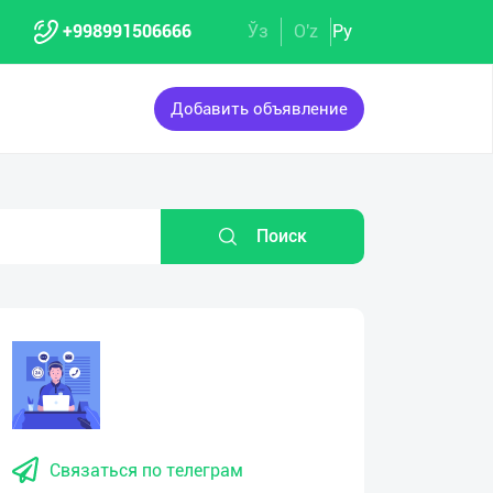
+998991506666
Ўз
O'z
Ру
Добавить объявление
Поиск
eo
yer
Связаться по телеграм