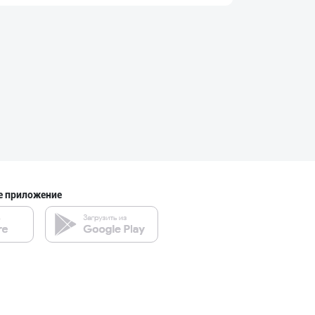
"Shum bola” бре
город Ташкент
CHOCO CHIPS — Ч
Ферганская область
Ҳурматли тадбир
е приложение
Самаркандская область
"MDD SPICY STRI
город Ташкент