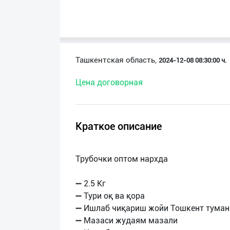
О
нас
Техническая
Ташкентская область,
2024-12-08 08:30:00 ч.
поддержка
Цена договорная
Поделиться
приложением
Краткое описание
Выход
о
Трубочки оптом нархда
➖ 2.5 Кг
➖ Тури оқ ва қора
➖ Ишлаб чиқариш жойи Тошкент туман
➖ Мазаси жудаям мазали