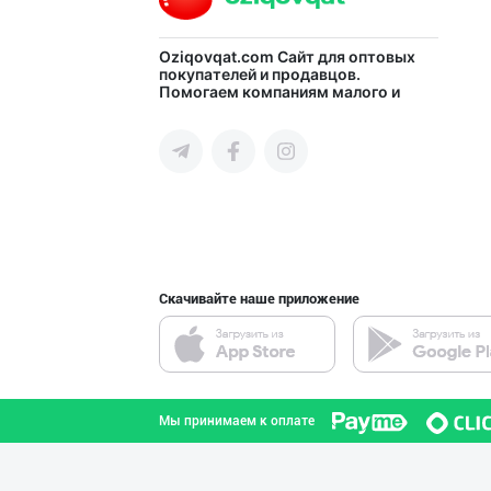
Ищем официальны
Oziqovqat.com
Сайт для оптовых
покупателей и продавцов.
Помогаем компаниям малого и
город Ташкент
среднего бизнеса Узбекистана и
СНГ быстро найти лучших
поставщиков и новых клиентов,
продвигать свою продукцию в
интернете.
"Нур Асал" брен
город Ташкент
Скачивайте наше приложение
"Bonella" ва "B
город Ташкент
Мы принимаем к оплате
Шоколад мавсуми
город Ташкент