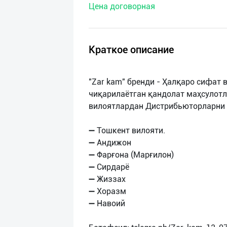
Цена договорная
нас
Техническая
поддержка
Краткое описание
Поделиться
"Zar kam" бренди - Ҳалқаро сифат
приложением
чиқарилаётган қандолат маҳсулот
вилоятлардан Дистрибьюторларни 
Выход
о
➖ Тошкент вилояти.
➖ Андижон
➖ Фарғона (Марғилон)
➖ Сирдарё
➖ Жиззах
➖ Хоразм
➖ Навоий