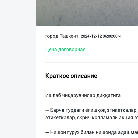
О
нас
Техническая
город Ташкент,
2024-12-12 06:00:00 ч.
поддержка
Цена договорная
Поделиться
приложением
Краткое описание
Выход
о
Ишлаб чиқарувчилар диққатига
➖ Барча турдаги ёпишқоқ этикеткалар,
этикеткалар, скрич копламали акция э