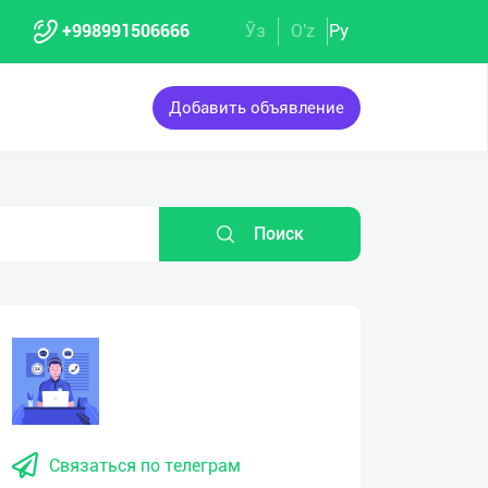
+998991506666
Ўз
O'z
Ру
Добавить объявление
Поиск
Связаться по телеграм