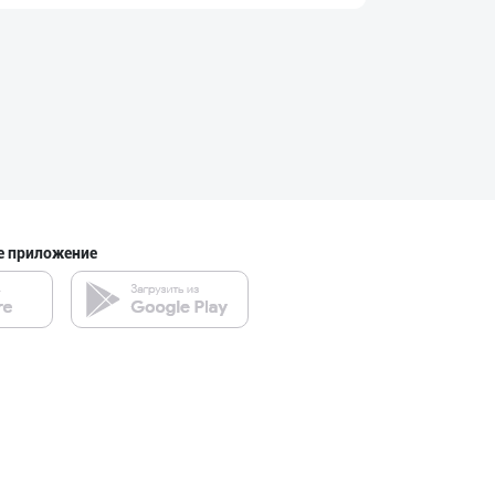
"Gold Teks" тек
город Ташкент
Машҳур PREDO бр
город Ташкент
е приложение
Flovell Care –
город Ташкент
Гигиеник восита
город Ташкент