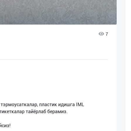
7
 тэрмоусаткалар, пластик идишга IML
тикеткалар тайёрлаб берамиз.